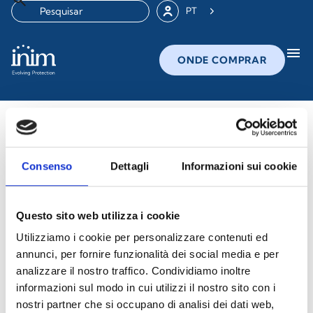
PT
menu
ONDE COMPRAR
Denúncia de irregularidades
A denúncia de irregularidades é um processo através
Consenso
Dettagli
Informazioni sui cookie
do qual quem trabalha ou colabora com uma
organização, pública ou privada, pode denunciar
violações da legislação nacional ou comunitária ou
Questo sito web utilizza i cookie
comportamentos ilícitos de que tenha tomado
Utilizziamo i cookie per personalizzare contenuti ed
conhecimento no âmbito do trabalho e que
annunci, per fornire funzionalità dei social media e per
analizzare il nostro traffico. Condividiamo inoltre
prejudiquem o interesse público ou a integridade da
informazioni sul modo in cui utilizzi il nostro sito con i
administração pública ou da entidade privada.
nostri partner che si occupano di analisi dei dati web,