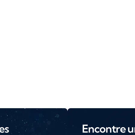
es
Encontre u