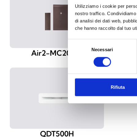
Utilizziamo i cookie per perso
nostro traffico. Condividiamo 
di analisi dei dati web, pubbl
che hanno raccolto dal tuo uti
Selezione
Necessari
del
Air2-MC200/S
consenso
Rifiuta
QDT500H