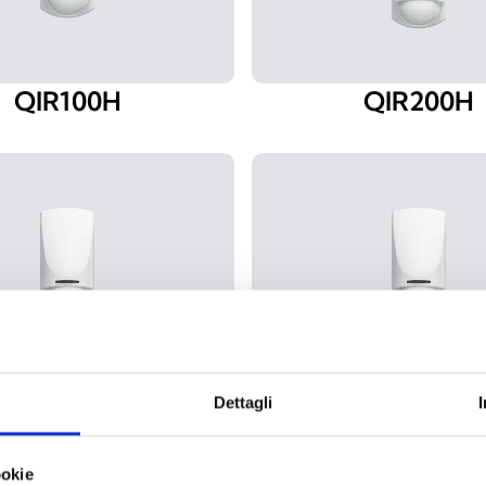
QIR100H
QIR200H
QDT200H3
QDT200H
Dettagli
ookie