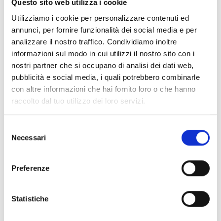
Questo sito web utilizza i cookie
Utilizziamo i cookie per personalizzare contenuti ed
ID 14381
annunci, per fornire funzionalità dei social media e per
Industrialização SOL e LED duplo
analizzare il nostro traffico. Condividiamo inoltre
informazioni sul modo in cui utilizzi il nostro sito con i
ID 15355
nostri partner che si occupano di analisi dei dati web,
pubblicità e social media, i quali potrebbero combinarle
Smart Box
con altre informazioni che hai fornito loro o che hanno
raccolto dal tuo utilizzo dei loro servizi.
ID 17242
Smart Box 2
Selezione
Necessari
del
ID 19295
consenso
Smart Box Retail
Preferenze
ID 58352
Statistiche
Transição digital e ecológica