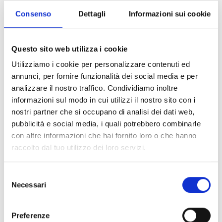
Consenso
Dettagli
Informazioni sui cookie
Termos e condições de utilização -
Questo sito web utilizza i cookie
App Inim Home
Utilizziamo i cookie per personalizzare contenuti ed
annunci, per fornire funzionalità dei social media e per
Leia o documento
analizzare il nostro traffico. Condividiamo inoltre
informazioni sul modo in cui utilizzi il nostro sito con i
nostri partner che si occupano di analisi dei dati web,
pubblicità e social media, i quali potrebbero combinarle
con altre informazioni che hai fornito loro o che hanno
Termos e condições de utilização -
raccolto dal tuo utilizzo dei loro servizi.
Aplicação InimTech Security
Selezione
Leia o documento
Necessari
del
consenso
Preferenze