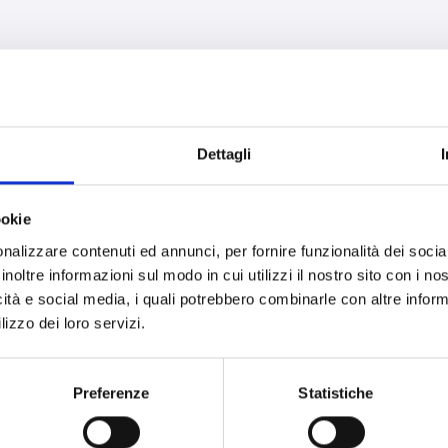
nformações através dos formulários disponíveis no site da IN
Dettagli
ookie
nalizzare contenuti ed annunci, per fornire funzionalità dei socia
inoltre informazioni sul modo in cui utilizzi il nostro sito con i n
icità e social media, i quali potrebbero combinarle con altre inform
lizzo dei loro servizi.
do site www.inim.it
Preferenze
Statistiche