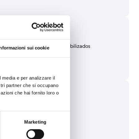
IM ou dos outros canais disponibilizados
Informazioni sui cookie
l media e per analizzare il
ostri partner che si occupano
azioni che hai fornito loro o
Marketing