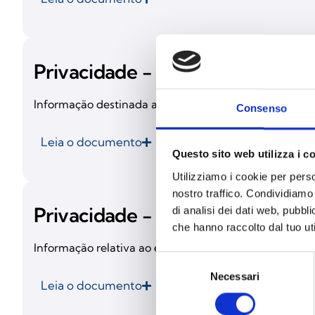
Privacidade - Contactos
Informação destinada aos utilizadores que solicitam i
Consenso
Leia o documento
Questo sito web utilizza i c
Utilizziamo i cookie per perso
nostro traffico. Condividiamo 
Privacidade - Candidaturas
di analisi dei dati web, pubbl
che hanno raccolto dal tuo uti
Informação relativa ao envio de candidaturas através 
Selezione
Necessari
del
Leia o documento
consenso