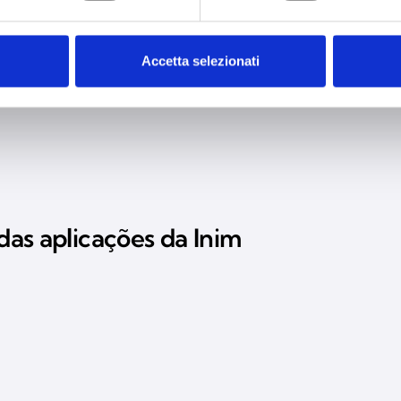
Accetta selezionati
eventos online organizados pela «Inim Electronics S.r.l.» U
das aplicações da Inim