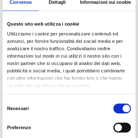
Consenso
Dettagli
Informazioni sui cookie
teto
Questo sito web utilizza i cookie
Altifalantes acústicos de
Utilizziamo i cookie per personalizzare contenuti ed
parede
annunci, per fornire funzionalità dei social media e per
analizzare il nostro traffico. Condividiamo inoltre
informazioni sul modo in cui utilizzi il nostro sito con i
Altifalantes acústicos de
nostri partner che si occupano di analisi dei dati web,
pubblicità e social media, i quali potrebbero combinarle
parede da série Music
con altre informazioni che hai fornito loro o che hanno
raccolto dal tuo utilizzo dei loro servizi.
Altifalantes acústicos
Selezione
suspensos
Necessari
del
consenso
Preferenze
Altifalantes acústicos de