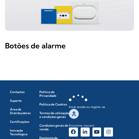
Botões de alarme
Contactos
Política de
Privacidade
Suporte
Política de Cookies
Inicie sessão ou registe-se
Área de
Distribuidores
Termos de utilização
e condições gerais
Certificações
Condições gerais de
Encontre-nos em:
venda
Inovação
Tecnológica
Denúncia de