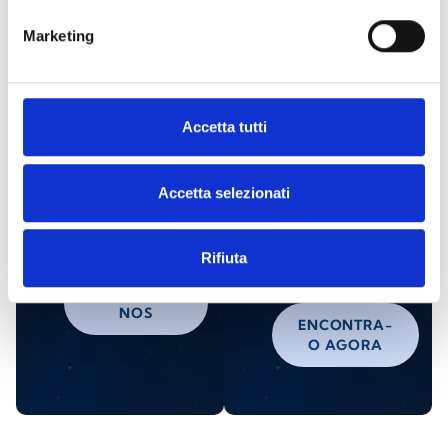
Marketing
Está interessado neste produto?
Accetta tutti
Solicite
Encontre
mais
um
Accetta selezionati
informações
distribuidor
da Inim
Rifiuta
CONTACTE-
NOS
ENCONTRA-
O AGORA