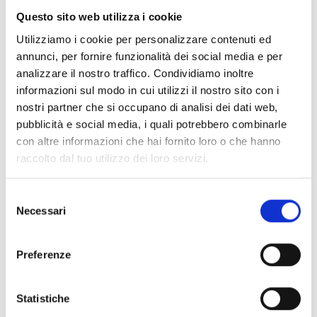
Sinalizador de alarme
Questo sito web utilizza i cookie
WSB1000
Utilizziamo i cookie per personalizzare contenuti ed
annunci, per fornire funzionalità dei social media e per
Módulos de entrada e
analizzare il nostro traffico. Condividiamo inoltre
informazioni sul modo in cui utilizzi il nostro sito con i
saída WM110 e
nostri partner che si occupano di analisi dei dati web,
WM202SR
pubblicità e social media, i quali potrebbero combinarle
con altre informazioni che hai fornito loro o che hanno
raccolto dal tuo utilizzo dei loro servizi.
Sinalizador remoto
WIL0010
Selezione
Necessari
del
consenso
Preferenze
Kit EWT100-TESTER
Statistiche