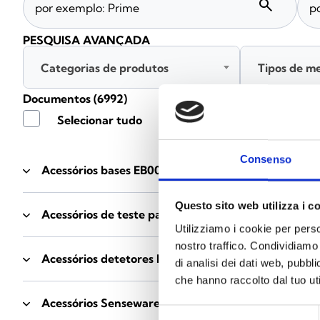
search
PESQUISA AVANÇADA
Categorias de produtos
Tipos de m
Documentos
(6992)
Selecionar tudo
Consenso
Acessórios bases EB00
- Materiais
(47)
Questo sito web utilizza i c
Acessórios de teste para detetores
- Materiais
(6)
Utilizziamo i cookie per perso
nostro traffico. Condividiamo 
Acessórios detetores Enea
- Materiais
(35)
di analisi dei dati web, pubbl
che hanno raccolto dal tuo uti
Acessórios Senseware
- Materiais
(2)
Selezione