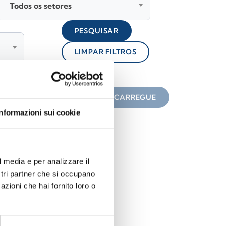
Todos os setores
PESQUISAR
LIMPAR FILTROS
lock
 do ícone
DESCARREGUE
Informazioni sui cookie
l media e per analizzare il
ostri partner che si occupano
azioni che hai fornito loro o