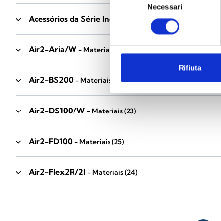
Necessari
del
Acessórios da Série Industrial
consenso
- Materiais
(17)
Air2-Aria/W
- Materiais
(23)
Rifiuta
Air2-BS200
- Materiais
(34)
Air2-DS100/W
- Materiais
(23)
Air2-FD100
- Materiais
(25)
Air2-Flex2R/2I
- Materiais
(24)