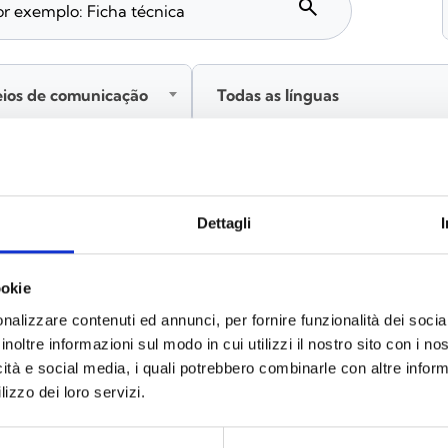
search
eios de comunicação
Todas as línguas
Inicie sessão antes de descarregar os conteúdos através
Dettagli
ookie
nalizzare contenuti ed annunci, per fornire funzionalità dei socia
inoltre informazioni sul modo in cui utilizzi il nostro sito con i n
icità e social media, i quali potrebbero combinarle con altre inform
lizzo dei loro servizi.