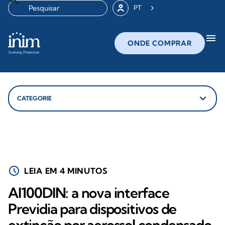
PT
menu
ONDE COMPRAR
schedule
LEIA EM 4 MINUTOS
AI100DIN: a nova interface
Previdia para dispositivos de
extinção por aerossol condensado