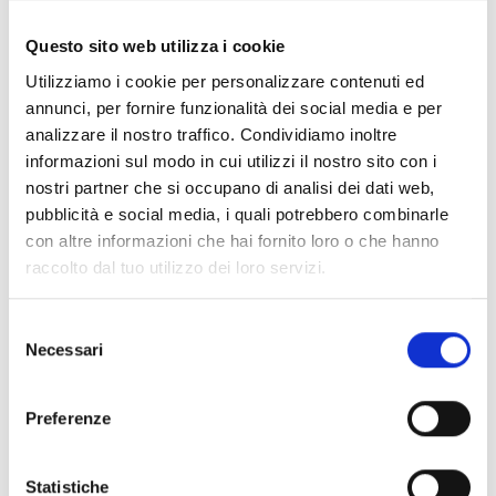
arquitetura permite uma integração perfeita entre o
sistema de deteção e controlo Previdia e os dispositivos
Questo sito web utilizza i cookie
de extinção, garantindo fiabilidade operacional e
Utilizziamo i cookie per personalizzare contenuti ed
simplicidade de configuração.
annunci, per fornire funzionalità dei social media e per
analizzare il nostro traffico. Condividiamo inoltre
Entre as funcionalidades que
informazioni sul modo in cui utilizzi il nostro sito con i
caracterizam o novo AI100DIN:
nostri partner che si occupano di analisi dei dati web,
pubblicità e social media, i quali potrebbero combinarle
con altre informazioni che hai fornito loro o che hanno
Corrente de saída selecionável entre 1 A e 1,8 A
raccolto dal tuo utilizzo dei loro servizi.
Selezione
Possibilidade de ligar em cascata até 6 módulos
AI100DIN
Necessari
del
consenso
Preferenze
Instalação rápida em calha DIN
Statistiche