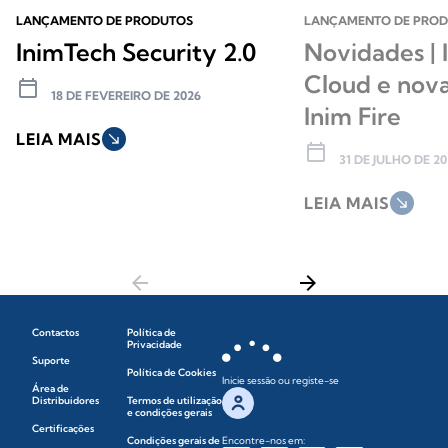
LANÇAMENTO DE PRODUTOS
LANÇAMENTO DE PRO
InimTech Security 2.0
Novidades | 
Cloud e nov
calendar_today
18 DE FEVEREIRO DE 2026
Inim Fire
LEIA MAIS
south_east
calendar_today
31 DE JULHO DE 20
LEIA MAIS
south_east
arrow_back
arrow_forward
Contactos
Política de
Privacidade
Suporte
Política de Cookies
Inicie sessão ou registe-se
Área de
Distribuidores
Termos de utilização
e condições gerais
Certificações
Condições gerais de
Encontre-nos em: