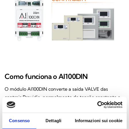
Como funciona o AI100DIN
O módulo AI100DIN converte a saída VALVE das
centrais Previdia, normalmente de tensão constante e
protegida contra sobrecargas, numa série de saídas de
corrente constante, permitindo o controlo correto dos
Consenso
Dettagli
Informazioni sui cookie
dispositivos de extinção por aerossol condensado. Esta