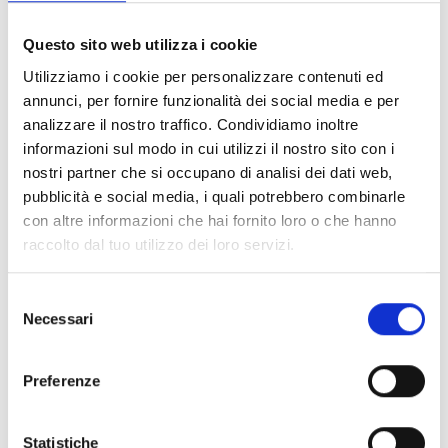
modo silencioso ou «não perturbar», garantindo que os
eventos críticos não sejam perdidos. Isto permite uma
Questo sito web utilizza i cookie
maior capacidade de resposta em caso de alarme ou
Utilizziamo i cookie per personalizzare contenuti ed
situações relevantes.
annunci, per fornire funzionalità dei social media e per
analizzare il nostro traffico. Condividiamo inoltre
informazioni sul modo in cui utilizzi il nostro sito con i
nostri partner che si occupano di analisi dei dati web,
pubblicità e social media, i quali potrebbero combinarle
con altre informazioni che hai fornito loro o che hanno
raccolto dal tuo utilizzo dei loro servizi.
Selezione
Necessari
del
consenso
Preferenze
Descubra os detalhes sobre a nova
Statistiche