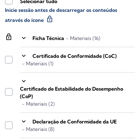
Selecionar tudo
Inicie sessão antes de descarregar os conteúdos
lock
através do ícone
lock
keyboard_arrow_down
Ficha Técnica
- Materiais (16)
keyboard_arrow_down
Certificado de Conformidade (CoC)
- Materiais (1)
keyboard_arrow_down
Certificado de Estabilidade do Desempenho
(CoP)
- Materiais (2)
keyboard_arrow_down
Declaração de Conformidade da UE
- Materiais (8)