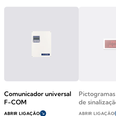
Comunicador universal
Pictogramas 
F-COM
de sinalizaç
ABRIR LIGAÇÃO
south_east
ABRIR LIGAÇÃO
s