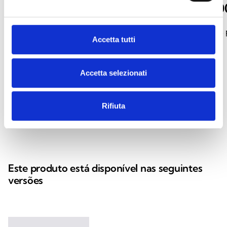
S01
S02, SH2, S0
Contraplacas articuladas para
Contraplacas fixas 
Accetta tutti
retentores eletromagnéticos
eletromagnéticos
Accetta selezionati
Rifiuta
arrow_back
arrow_forward
Este produto está disponível nas seguintes
versões