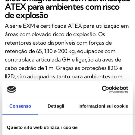
ATEX para ambientes com risco
de explosão
A série EXM é certificada ATEX para utilização em
áreas com elevado risco de explosão. Os
retentores estão disponíveis com forças de
retenção de 65, 130 e 200 kg, equipados com
contraplaca articulada GH e ligação através de
cabo padrão de 1 m. Graças às proteções II2G e
II2D, são adequados tanto para ambientes com
gases e vapores como para zonas com poeiras (21
e 22).
Consenso
Dettagli
Informazioni sui cookie
INTEGRAÇÃO E OPÇÕES
Questo sito web utilizza i cookie