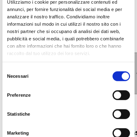
Utilizziamo i cookie per personalizzare contenuti ed
ADICIONAIS
annunci, per fornire funzionalità dei social media e per
analizzare il nostro traffico. Condividiamo inoltre
informazioni sul modo in cui utilizzi il nostro sito con i
nostri partner che si occupano di analisi dei dati web,
pubblicità e social media, i quali potrebbero combinarle
con altre informazioni che hai fornito loro o che hanno
raccolto dal tuo utilizzo dei loro servizi.
Selezione
Necessari
del
consenso
Preferenze
Statistiche
Contraplacas da Série
Contraplacas
Marketing