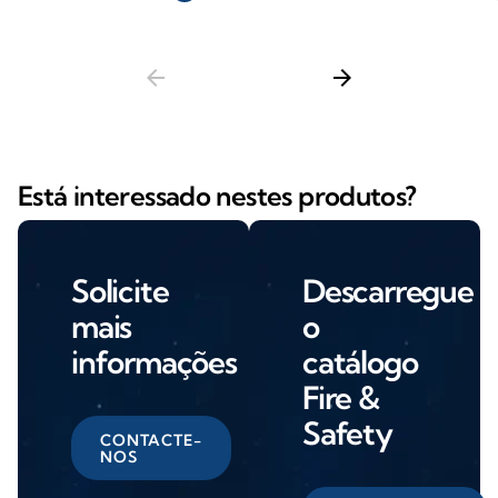
arrow_back
arrow_forward
Está interessado nestes produtos?
Solicite
Descarregue
mais
o
informações
catálogo
Fire &
Safety
CONTACTE-
NOS