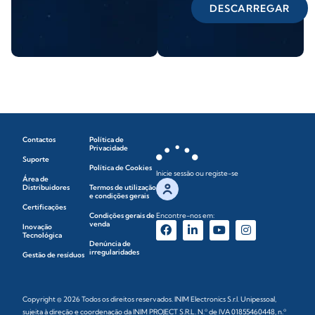
DESCARREGAR
Contactos
Política de
Privacidade
Suporte
Política de Cookies
Inicie sessão ou registe-se
Área de
Distribuidores
Termos de utilização
e condições gerais
Certificações
Condições gerais de
Encontre-nos em:
venda
Inovação
Tecnológica
Denúncia de
irregularidades
Gestão de resíduos
Copyright © 2026 Todos os direitos reservados. INIM Electronics S.r.l. Unipessoal,
sujeita à direção e coordenação da INIM PROJECT S.R.L. N.º de IVA 01855460448, n.º