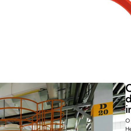
C
d
i
O 
He