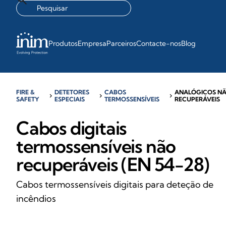
Produtos
Empresa
Parceiros
Contacte-nos
Blog
FIRE &
DETETORES
CABOS
ANALÓGICOS N
chevron_right
chevron_right
chevron_right
SAFETY
ESPECIAIS
TERMOSSENSÍVEIS
RECUPERÁVEIS
Cabos digitais
termossensíveis não
recuperáveis (EN 54-28)
Cabos termossensíveis digitais para deteção de
incêndios