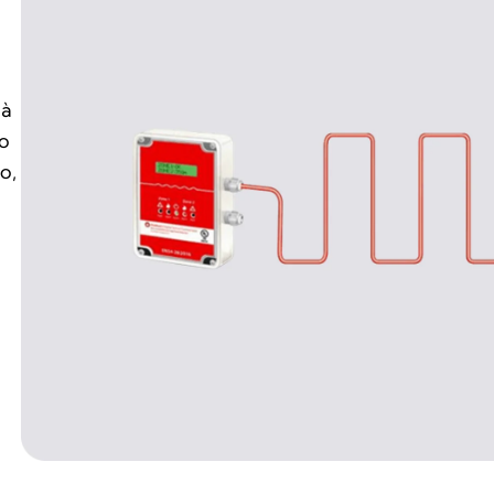
 à
 o
o,