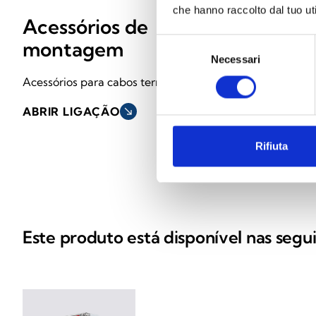
che hanno raccolto dal tuo uti
Acessórios de
montagem
Selezione
Necessari
del
consenso
Acessórios para cabos termossensíveis
ABRIR LIGAÇÃO
south_east
Rifiuta
Este produto está disponível nas segu