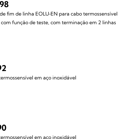
98
de fim de linha EOLU‑EN para cabo termossensível
l com função de teste, com terminação em 2 linhas
92
ermossensível em aço inoxidável
90
ermossensível em aço inoxidável