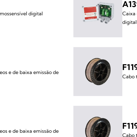
A13
mossensível digital
Caixa 
digita
F11
os e de baixa emissão de
Cabo t
F11
os e de baixa emissão de
Cabo t