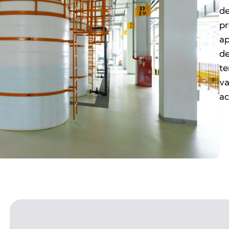
de
pr
ap
de
te
va
ac