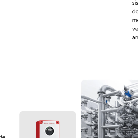
si
de
mo
ve
am
 de