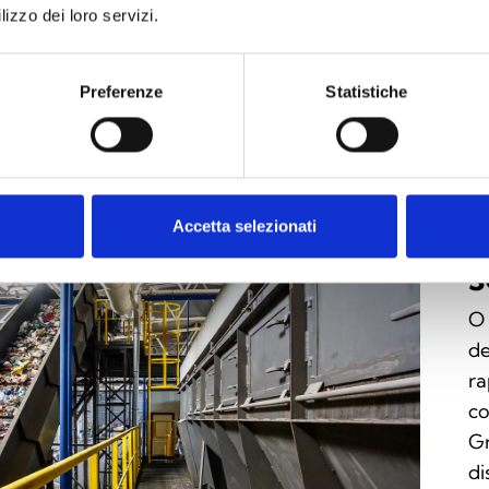
lizzo dei loro servizi.
Preferenze
Statistiche
D
U
h
h
Accetta selezionati
s
O 
de
ra
co
Gr
di