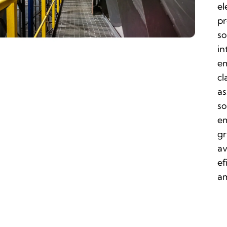
el
pr
so
in
em
cl
as
so
em
gr
av
ef
am