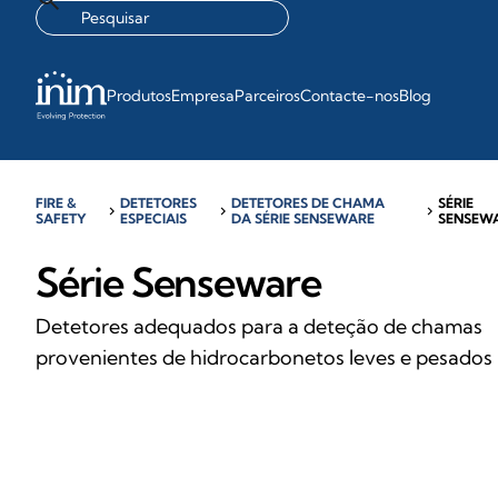
Produtos
Empresa
Parceiros
Contacte-nos
Blog
FIRE &
DETETORES
DETETORES DE CHAMA
SÉRIE
chevron_right
chevron_right
chevron_right
SAFETY
ESPECIAIS
DA SÉRIE SENSEWARE
SENSEW
Série Senseware
Detetores adequados para a deteção de chamas
provenientes de hidrocarbonetos leves e pesados