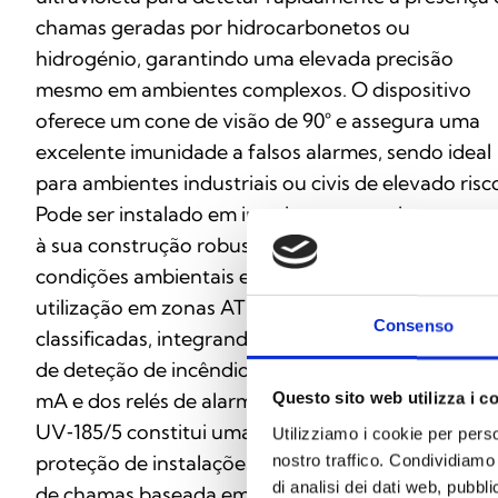
chamas geradas por hidrocarbonetos ou
hidrogénio, garantindo uma elevada precisão
mesmo em ambientes complexos. O dispositivo
oferece um cone de visão de 90° e assegura uma
excelente imunidade a falsos alarmes, sendo ideal
para ambientes industriais ou civis de elevado risc
Pode ser instalado em interiores e exteriores, graç
à sua construção robusta e à eletrónica resistente
condições ambientais exigentes. É adequado para
utilização em zonas ATEX de Tipo 2 e em áreas nã
Consenso
classificadas, integrando‑se facilmente em sistema
de deteção de incêndios através da saída de 4–20
mA e dos relés de alarme e avaria. O modelo
Questo sito web utilizza i c
UV‑185/5 constitui uma solução fiável para a
Utilizziamo i cookie per perso
proteção de instalações onde é necessária a dete
nostro traffico. Condividiamo 
di analisi dei dati web, pubbl
de chamas baseada em UV.