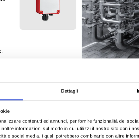
o.
as
 a
o
Dettagli
s
ookie
nalizzare contenuti ed annunci, per fornire funzionalità dei socia
ção
inoltre informazioni sul modo in cui utilizzi il nostro sito con i n
icità e social media, i quali potrebbero combinarle con altre inform