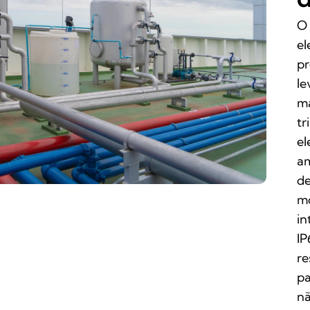
O 
el
pr
le
ma
tr
el
am
de
mo
in
IP
re
pa
nã