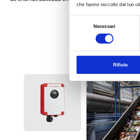
che hanno raccolto dal tuo uti
Selezione
Necessari
del
consenso
Rifiuta