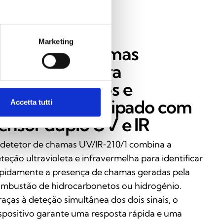
Marketing
etetor de chamas
V/IR‑210/1 para
idrocarbonetos e
idrogénio, equipado com
Accetta tutti
ensor duplo UV e IR
detetor de chamas UV/IR‑210/1 combina a
teção ultravioleta e infravermelha para identificar
pidamente a presença de chamas geradas pela
mbustão de hidrocarbonetos ou hidrogénio.
aças à deteção simultânea dos dois sinais, o
spositivo garante uma resposta rápida e uma