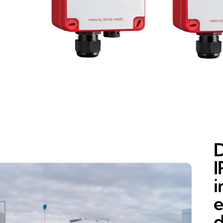
D
I
i
e
d