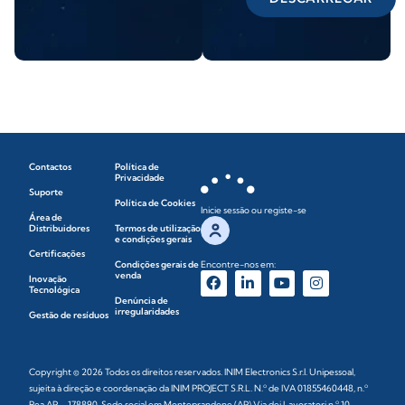
Contactos
Política de
Privacidade
Suporte
Política de Cookies
Inicie sessão ou registe-se
Área de
Distribuidores
Termos de utilização
e condições gerais
Certificações
Condições gerais de
Encontre-nos em:
venda
Inovação
Tecnológica
Denúncia de
irregularidades
Gestão de resíduos
Copyright © 2026 Todos os direitos reservados. INIM Electronics S.r.l. Unipessoal,
sujeita à direção e coordenação da INIM PROJECT S.R.L. N.º de IVA 01855460448, n.º
Rea AP – 178890. Sede social em Monteprandone (AP) Via dei Lavoratori n.º 10,