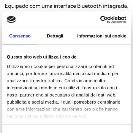
Equipado com uma interface Bluetooth integrada,
o detetor permite a gestão remota através de
uma aplicação gratuita disponível para
dispositivos Android e iOS. A aplicação permite
Consenso
Dettagli
Informazioni sui cookie
monitorizar em tempo real o estado do
dispositivo, ajustar os parâmetros de
funcionamento e definir a sensibilidade do sensor
Questo sito web utilizza i cookie
através dos DIP‑switches internos. O utilizador
Utilizziamo i cookie per personalizzare contenuti ed
pode ainda selecionar entre o modo de
annunci, per fornire funzionalità dei social media e per
autorreinicialização ou o modo de retenção de
analizzare il nostro traffico. Condividiamo inoltre
informazioni sul modo in cui utilizzi il nostro sito con i
alarme, adaptando o comportamento do sistema
nostri partner che si occupano di analisi dei dati web,
às necessidades específicas do ambiente. Esta
pubblicità e social media, i quali potrebbero combinarle
versatilidade torna o detetor ideal para aplicações
con altre informazioni che hai fornito loro o che hanno
em ambientes industriais, armazéns ou grandes
raccolto dal tuo utilizzo dei loro servizi.
instalações.
Selezione