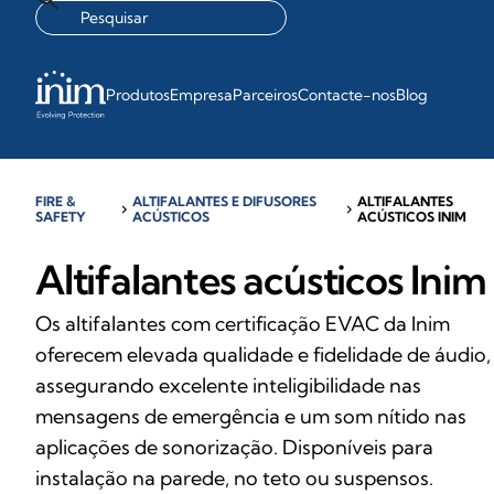
Produtos
Empresa
Parceiros
Contacte-nos
Blog
FIRE &
ALTIFALANTES E DIFUSORES
ALTIFALANTES
chevron_right
chevron_right
SAFETY
ACÚSTICOS
ACÚSTICOS INIM
Altifalantes acústicos Inim
Os altifalantes com certificação EVAC da Inim
oferecem elevada qualidade e fidelidade de áudio,
assegurando excelente inteligibilidade nas
mensagens de emergência e um som nítido nas
aplicações de sonorização. Disponíveis para
instalação na parede, no teto ou suspensos.