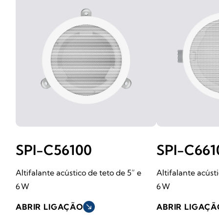
SPI-C56100
SPI-C661
Altifalante acústico de teto de 5” e
Altifalante acústi
6 W
6 W
ABRIR LIGAÇÃO
south_east
ABRIR LIGAÇÃ