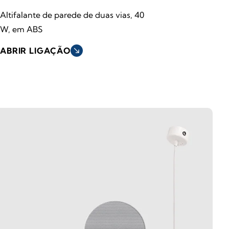
Altifalante de parede de duas vias, 40
W, em ABS
ABRIR LIGAÇÃO
south_east