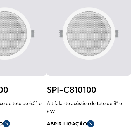
00
SPI-C810100
co de teto de 6,5” e
Altifalante acústico de teto de 8” e
6 W
O
south_east
ABRIR LIGAÇÃO
south_east