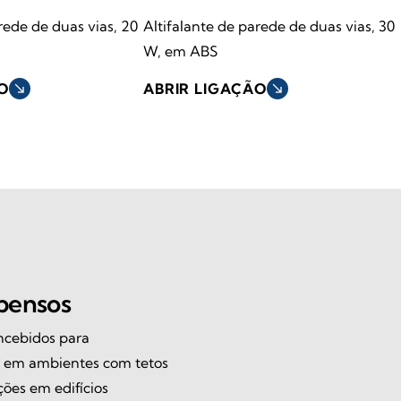
rede de duas vias, 20
Altifalante de parede de duas vias, 30
W, em ABS
O
south_east
ABRIR LIGAÇÃO
south_east
spensos
oncebidos para
e em ambientes com tetos
ções em edifícios