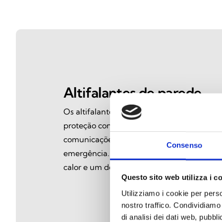
Altifalantes de parede
Os altifalantes de parede da Inim para am
proteção contra incêndio são concebidos p
comunicações claras e fiáveis durante situ
Consenso
emergência. Conforme à norma EN 54‑24, o
calor e um desempenho áudio impecável.
Questo sito web utilizza i c
Utilizziamo i cookie per perso
nostro traffico. Condividiamo 
di analisi dei dati web, pubbl