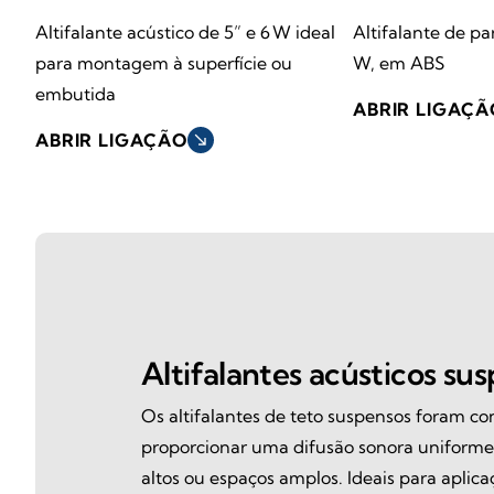
Altifalante acústico de 5” e 6 W ideal
Altifalante de pa
para montagem à superfície ou
W, em ABS
embutida
ABRIR LIGAÇÃ
ABRIR LIGAÇÃO
south_east
Altifalantes acústicos su
Os altifalantes de teto suspensos foram c
proporcionar uma difusão sonora uniform
altos ou espaços amplos. Ideais para aplica