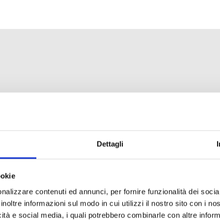
bientes com sistemas de
ara garantir
ações de
Dettagli
ferecem resistência ao
ookie
nalizzare contenuti ed annunci, per fornire funzionalità dei socia
inoltre informazioni sul modo in cui utilizzi il nostro sito con i n
icità e social media, i quali potrebbero combinarle con altre inform