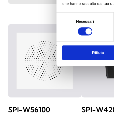
che hanno raccolto dal tuo uti
Selezione
Necessari
del
consenso
Rifiuta
SPI-W56100
SPI-W42