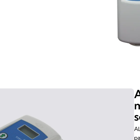
A
m
s
AL
pa