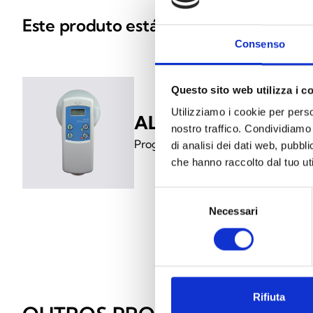
Este produto está disponível nas segu
Consenso
Questo sito web utilizza i c
Utilizziamo i cookie per perso
ALPU1000
nostro traffico. Condividiamo 
Programador manual Argus
di analisi dei dati web, pubbl
che hanno raccolto dal tuo uti
Selezione
Necessari
del
consenso
Rifiuta