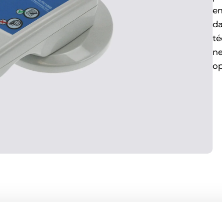
en
da
té
ne
op