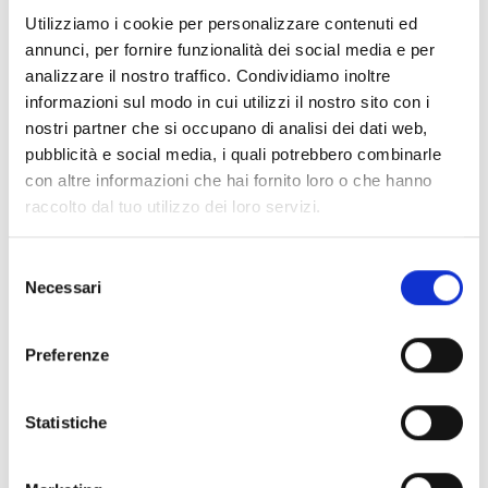
de 19” para a central Harper
Utilizziamo i cookie per personalizzare contenuti ed
Manager
annunci, per fornire funzionalità dei social media e per
analizzare il nostro traffico. Condividiamo inoltre
informazioni sul modo in cui utilizzi il nostro sito con i
nostri partner che si occupano di analisi dei dati web,
pubblicità e social media, i quali potrebbero combinarle
OHMXLCABRK
con altre informazioni che hai fornito loro o che hanno
Suportes de montagem em rack
raccolto dal tuo utilizzo dei loro servizi.
de 19” para a central Harper
Manager XL
Selezione
Necessari
del
consenso
OHMCABSP
Preferenze
Suportes espaçadores com
passagem de cabos para
Statistiche
montagem na parede da central
Harper Manager