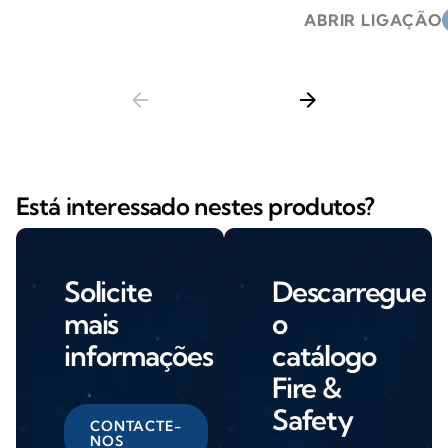
ABRIR LIGAÇÃO
s
arrow_back
arrow_forward
Está interessado nestes produtos?
Solicite
Descarregue
mais
o
informações
catálogo
Fire &
Safety
CONTACTE-
NOS