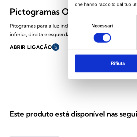
che hanno raccolto dal tuo uti
Pictogramas OHPT
OH100BR
Selezione
Pitogramas para a luz indicadora
Caixa de encastr
Necessari
del
consenso
inferior, direita e esquerda
HP100
ABRIR LIGAÇÃO
south_east
ABRIR LIGAÇÃ
Rifiuta
Este produto está disponível nas segu