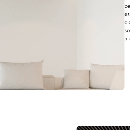
pe
es
el
so
a 