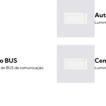
Aut
Luminá
do BUS
Cen
s do BUS de comunicação
Luminá