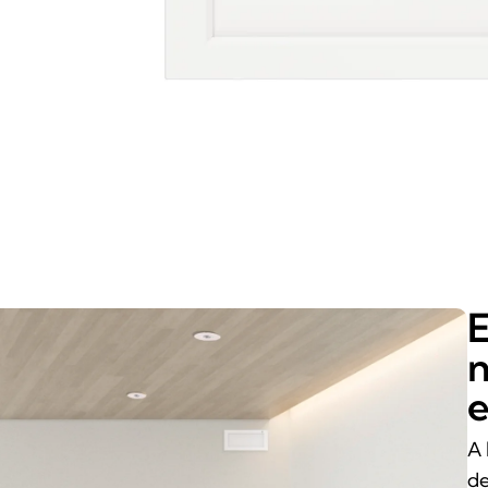
E
n
e
A 
de