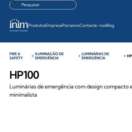
Produtos
Empresa
Parceiros
Contacte-nos
Blog
FIRE &
ILUMINAÇÃO DE
LUMINÁRIAS DE
chevron_right
chevron_right
chevron_right
HP
SAFETY
EMERGÊNCIA
EMERGÊNCIA
HP100
Luminárias de emergência com design compacto 
minimalista