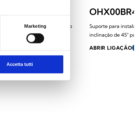
OHBBK
OHX00BR4
Kit de fixação para barramento
Suporte para instala
Marketing
eletrificado
inclinação de 45° par
ABRIR LIGAÇÃO
south_east
ABRIR LIGAÇÃO
south_east
Accetta tutti