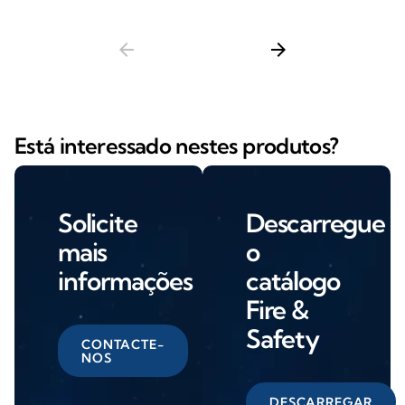
arrow_back
arrow_forward
Está interessado nestes produtos?
Solicite
Descarregue
mais
o
informações
catálogo
Fire &
Safety
CONTACTE-
NOS
DESCARREGAR