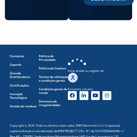
Contactos
Política de
Privacidade
Suporte
Política de Cookies
Inicie sessão ou registe-se
Área de
Distribuidores
Termos de utilização
e condições gerais
Certificações
Condições gerais de
Encontre-nos em:
venda
Inovação
Tecnológica
Denúncia de
irregularidades
Gestão de resíduos
Copyright © 2026 Todos os direitos reservados. INIM Electronics S.r.l. Unipessoal,
sujeita à direção e coordenação da INIM PROJECT S.R.L. N.º de IVA 01855460448, n.º
Rea AP – 178890. Sede social em Monteprandone (AP) Via dei Lavoratori n.º 10,