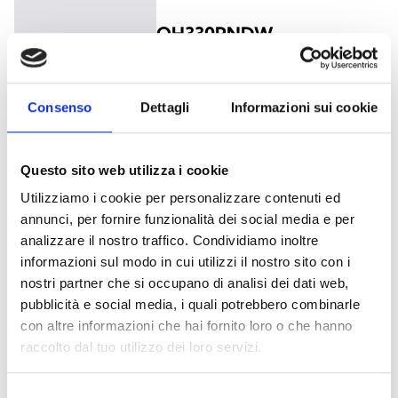
OH330PNDW
Painel em PMMA e pictogramas
aplicados com indicação de
Consenso
Dettagli
Informazioni sui cookie
direção para baixo para a HP330
Questo sito web utilizza i cookie
Utilizziamo i cookie per personalizzare contenuti ed
annunci, per fornire funzionalità dei social media e per
DOCUMENTAÇÃO
analizzare il nostro traffico. Condividiamo inoltre
informazioni sul modo in cui utilizzi il nostro sito con i
nostri partner che si occupano di analisi dei dati web,
Descarregue a documentação
pubblicità e social media, i quali potrebbero combinarle
con altre informazioni che hai fornito loro o che hanno
raccolto dal tuo utilizzo dei loro servizi.
Todos os produtos
Selezione