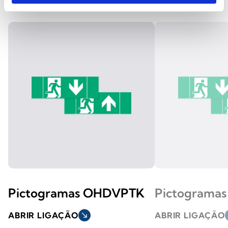
Pictogramas OHDVPTK
Pictograma
ABRIR LIGAÇÃO
south_east
ABRIR LIGAÇÃO
s