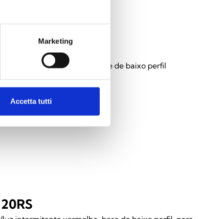
Marketing
010WES
zador acústico branco com base de baixo perfil
Accetta tutti
120RS