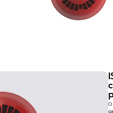
I
c
p
O 
ga