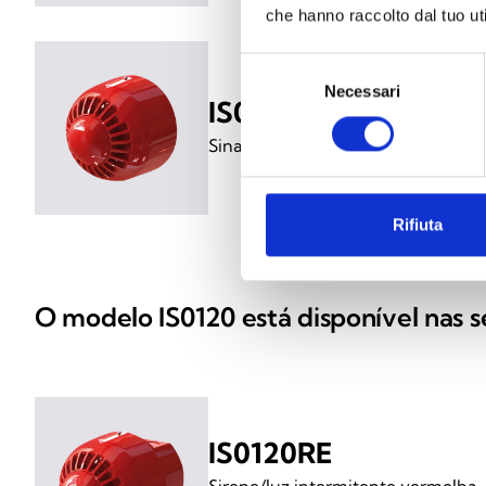
che hanno raccolto dal tuo uti
Selezione
Necessari
del
IS0010RES
consenso
Sinalizador acústico vermelho com
Rifiuta
O modelo IS0120 está disponível nas s
IS0120RE