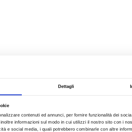
seguintes versões
Dettagli
IS0
ookie
m base profunda
Sinali
nalizzare contenuti ed annunci, per fornire funzionalità dei socia
inoltre informazioni sul modo in cui utilizzi il nostro sito con i n
icità e social media, i quali potrebbero combinarle con altre inform