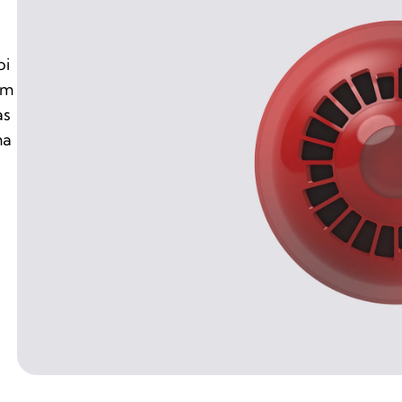
oi
em
as
ma