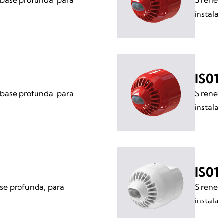
 base profunda, para
Sirene
instal
IS0
 base profunda, para
Sirene
instal
IS0
ase profunda, para
Sirene
instal