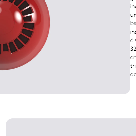
in
um
ba
in
é 
32
en
tr
de