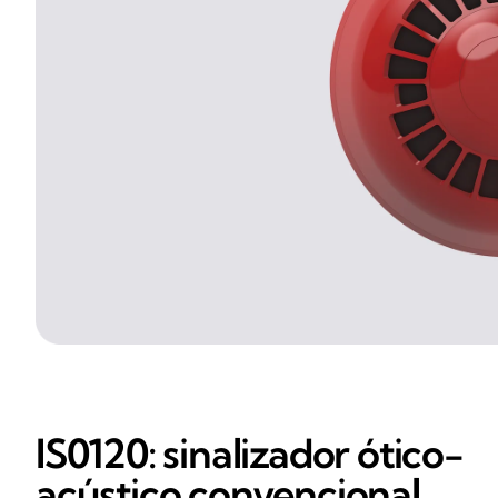
IS0120: sinalizador ótico-
acústico convencional