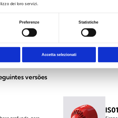
lizzo dei loro servizi.
Preferenze
Statistiche
IS0
 base de baixo perfil
Sinali
Accetta selezionati
eguintes versões
IS0