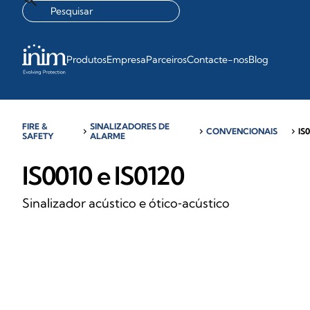
Produtos
Empresa
Parceiros
Contacte-nos
Blog
FIRE &
SINALIZADORES DE
chevron_right
chevron_right
CONVENCIONAIS
chevron_right
IS
SAFETY
ALARME
IS0010 e IS0120
Sinalizador acústico e ótico‑acústico