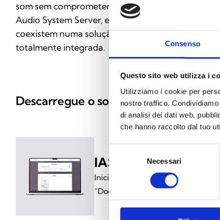
som sem comprometer a segurança. Com o Inim
Audio System Server, entretenimento e proteção
coexistem numa solução fiável, inovadora e
Consenso
totalmente integrada.
Questo sito web utilizza i c
Utilizziamo i cookie per perso
Descarregue o software
nostro traffico. Condividiamo 
di analisi dei dati web, pubbl
che hanno raccolto dal tuo uti
Selezione
IASS-SERVER
Necessari
del
consenso
Inicie sessão no MyInim e descarr
“Documentos”