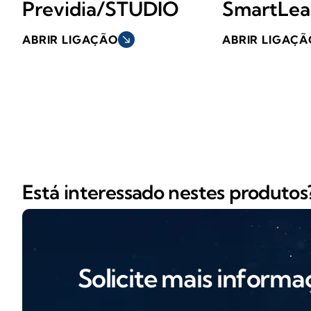
Previdia/STUDIO
SmartLe
ABRIR LIGAÇÃO
south_east
ABRIR LIGAÇÃ
Está interessado nestes produtos
Solicite mais informa