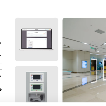
s
r
 –
 –
o
e