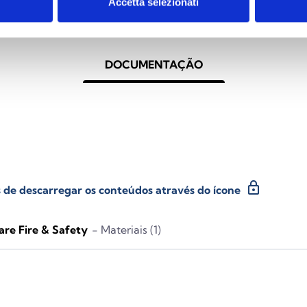
Accetta selezionati
DOCUMENTAÇÃO
lock
es de descarregar os conteúdos através do ícone
re Fire & Safety
- Materiais (1)