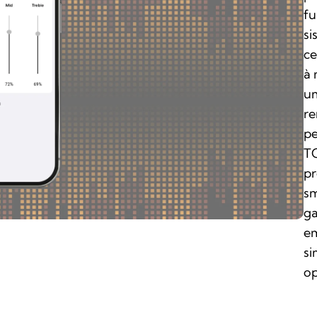
fu
si
ce
à 
um
re
pe
TC
pr
sm
ga
em
si
op