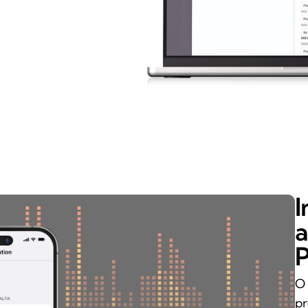
I
a
P
O 
pr