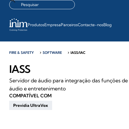
Produtos
Empresa
Parceiros
Contacte-nos
Blog
FIRE & SAFETY
chevron_right
SOFTWARE
chevron_right
IASS/IAC
IASS
Servidor de áudio para integração das funções de
áudio e entretenimento
COMPATÍVEL COM
Previdia UltraVox