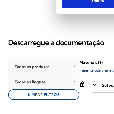
Rifiuta
Descarregue a documentação
Materiais
(1)
Todos os produtos
Inicie sessão ant
Todas as línguas
lock
keyboard_arrow_down
Softwa
LIMPAR FILTROS