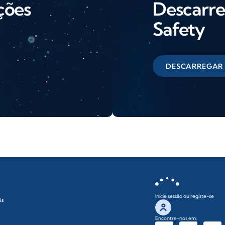
ções
Descarre
Safety
DESCARREGAR
Inicie sessão ou registe-se
is
Encontre-nos em: