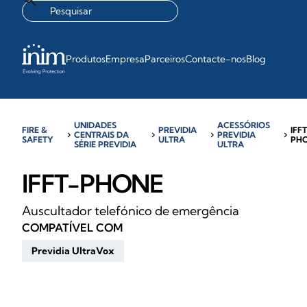
Produtos
Empresa
Parceiros
Contacte-nos
Blog
UNIDADES
ACESSÓRIOS
FIRE &
PREVIDIA
IFF
chevron_right
CENTRAIS DA
chevron_right
chevron_right
PREVIDIA
chevron_right
SAFETY
ULTRA
PH
SÉRIE PREVIDIA
ULTRA
IFFT-PHONE
Auscultador telefónico de emergência
COMPATÍVEL COM
Previdia UltraVox