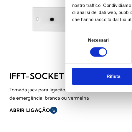
nostro traffico. Condividiamo 
di analisi dei dati web, pubbl
che hanno raccolto dal tuo uti
Selezione
Necessari
del
consenso
IFFT-SOCKET
Rifiuta
Tomada jack para ligação ao telefone
de emergência, branca ou vermelha
ABRIR LIGAÇÃO
south_east