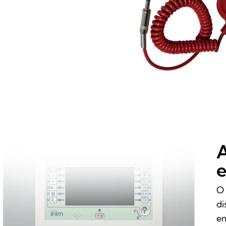
A
e
O 
di
em