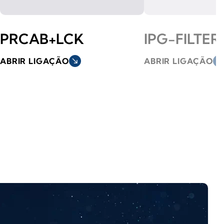
PRCAB+LCK
IPG-FILTER
ABRIR LIGAÇÃO
south_east
ABRIR LIGAÇÃO
south_east