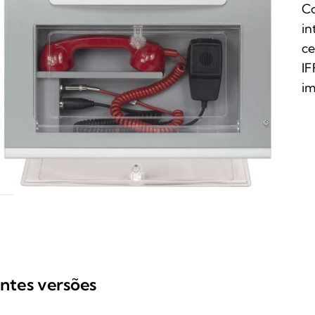
Co
in
ce
IF
im
intes versões