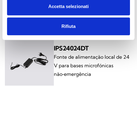
Accetta selezionati
painel frontal ou com bases
microfónicas. Conector XLR
Rifiuta
IPS24024DT
Fonte de alimentação local de 24
V para bases microfónicas
não‑emergência