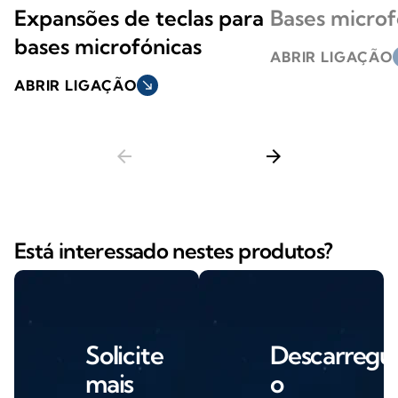
Expansões de teclas para
Bases microf
bases microfónicas
ABRIR LIGAÇÃO
s
ABRIR LIGAÇÃO
south_east
arrow_back
arrow_forward
Está interessado nestes produtos?
Solicite
Descarregu
mais
o