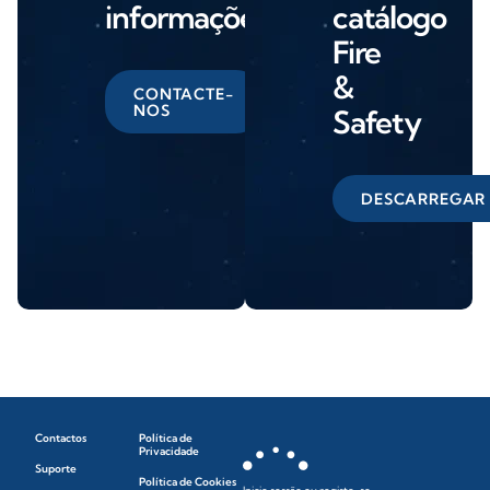
informações
catálogo
Fire
&
CONTACTE-
NOS
Safety
DESCARREGAR
Contactos
Política de
Privacidade
Suporte
Política de Cookies