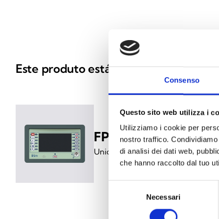
Este produto está disponível nas segu
Consenso
Questo sito web utilizza i c
Utilizziamo i cookie per perso
FPAMIAS-G
nostro traffico. Condividiamo 
Unidade de controlo principal pa
di analisi dei dati web, pubbl
che hanno raccolto dal tuo uti
Selezione
Necessari
del
consenso