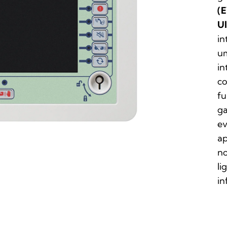
(
Ul
in
um
in
co
fu
ga
ev
ap
no
li
in