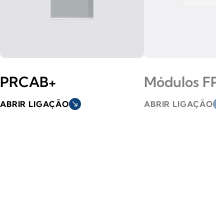
PRCAB+
Módulos FP
ABRIR LIGAÇÃO
south_east
ABRIR LIGAÇÃO
south_east