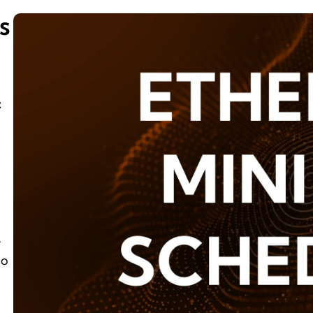
s
t
e
ão