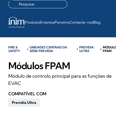
Produtos
Empresa
Parceiros
Contacte-nos
Blog
FIRE &
UNIDADES CENTRAIS DA
PREVIDIA
MÓDUL
chevron_right
chevron_right
chevron_right
SAFETY
SÉRIE PREVIDIA
ULTRA
FPAM
Módulos FPAM
Módulo de controlo principal para as funções de
EVAC
COMPATÍVEL COM
Previdia Ultra