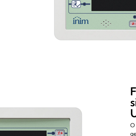
F
s
U
O 
ge