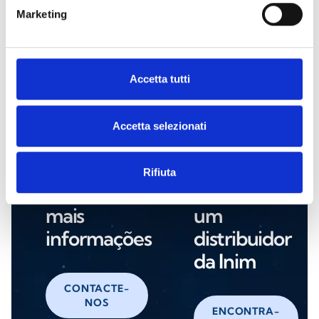
Marketing
NRB100
Accetta tutti
Accetta selezionati
Está interessado neste produto?
Rifiuta
Solicite
Encontre
mais
um
informações
distribuidor
da Inim
CONTACTE-
NOS
ENCONTRA-