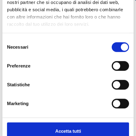
nostri partner che si occupano di analisi dei dati web,
ABRIR LIGAÇÃO
south_east
pubblicità e social media, i quali potrebbero combinarle
con altre informazioni che hai fornito loro o che hanno
raccolto dal tuo utilizzo dei loro servizi.
arrow_back
arrow_forward
Selezione
Necessari
del
consenso
Este produto está disponível nas seguintes
Preferenze
versões
Statistiche
Sol-30G
Marketing
Unidade central anti-intrusão
com teclado tátil, ecrã LCD e 4
LEDs de sinalização
Accetta tutti