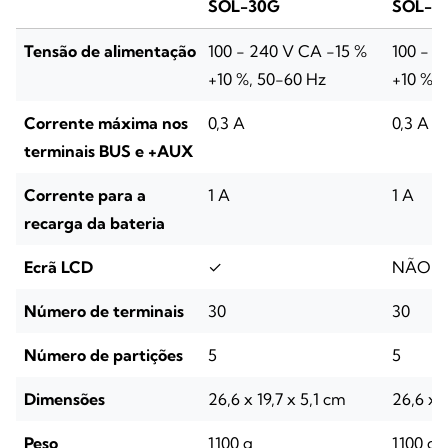
SOL-30G
SOL-3
Tensão de alimentação
100 - 240 V CA -15 %
100 - 2
+10 %, 50-60 Hz
+10 %, 
Corrente máxima nos
0,3 A
0,3 A
terminais BUS e +AUX
Corrente para a
1 A
1 A
recarga da bateria
Ecrã LCD
✓
NÃO
Número de terminais
30
30
Número de partições
5
5
Dimensões
26,6 x 19,7 x 5,1 cm
26,6 x 1
Peso
1100 g
1100 g