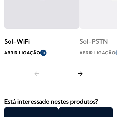
Sol-WiFi
Sol-PSTN
ABRIR LIGAÇÃO
south_east
ABRIR LIGAÇÃO
s
arrow_back
arrow_forward
Está interessado nestes produtos?