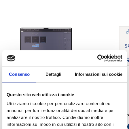
Consenso
Dettagli
Informazioni sui cookie
Questo sito web utilizza i cookie
Sol/STUDIO
Sol-LAN/S
Utilizziamo i cookie per personalizzare contenuti ed
annunci, per fornire funzionalità dei social media e per
Software de programação das centrais
Módulo de interfa
analizzare il nostro traffico. Condividiamo inoltre
Sol
informazioni sul modo in cui utilizzi il nostro sito con i
ABRIR LIGAÇÃO
s