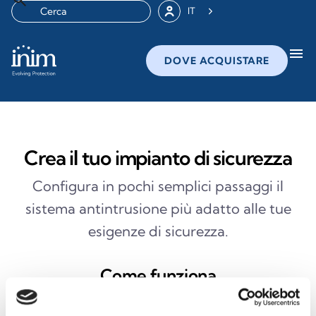
IT
menu
DOVE ACQUISTARE
Crea il tuo impianto di sicurezza
CONFIGURAZIONE
RISULTATO
INVIO RICHIESTA
ABITAZIONE
CONFIGURAZIONE
Configura in pochi semplici passaggi il
sistema antintrusione più adatto alle tue
esigenze di sicurezza.
Come funziona