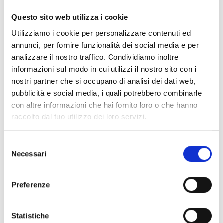
Questo sito web utilizza i cookie
Utilizziamo i cookie per personalizzare contenuti ed
annunci, per fornire funzionalità dei social media e per
analizzare il nostro traffico. Condividiamo inoltre
Interessato a questo prodotto?
informazioni sul modo in cui utilizzi il nostro sito con i
nostri partner che si occupano di analisi dei dati web,
pubblicità e social media, i quali potrebbero combinarle
con altre informazioni che hai fornito loro o che hanno
Richiedi
Trova un
raccolto dal tuo utilizzo dei loro servizi.
maggiori
distributore
informazioni
Inim
Selezione
Necessari
del
consenso
CONTATTACI
TROVALO
Preferenze
ORA
Statistiche