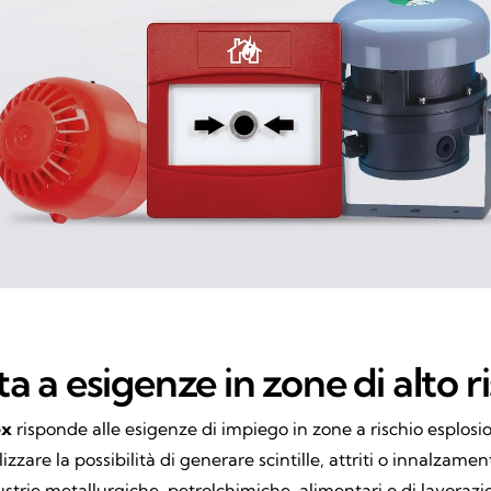
a a esigenze in zone di alto r
ex
risponde alle esigenze di impiego in zone a rischio esplos
lizzare la possibilità di generare scintille, attriti o innalza
ndustrie metallurgiche, petrolchimiche, alimentari o di lav