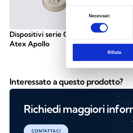
Selezione
Necessari
del
consenso
Dispositivi serie Orbis I.S.
Disposit
Atex Apollo
Atex Ap
Rifiuta
Interessato a questo prodotto?
Richiedi maggiori infor
CONTATTACI