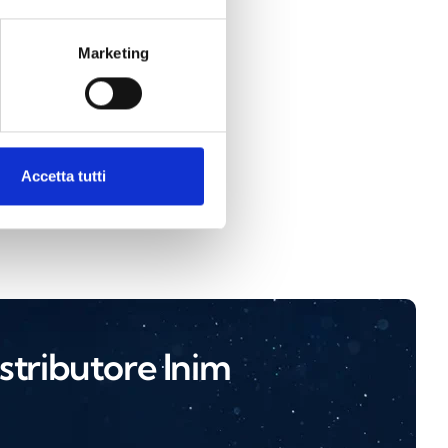
Marketing
arme Atex
Accetta tutti
stributore Inim