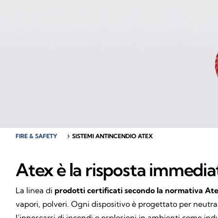
FIRE & SAFETY
chevron_right
SISTEMI ANTINCENDIO ATEX
Atex è la risposta immediat
La linea di
prodotti certificati secondo la normativa At
vapori, polveri. Ogni dispositivo è progettato per neutra
l’innescarsi di incendi o esplosioni in ambienti come i