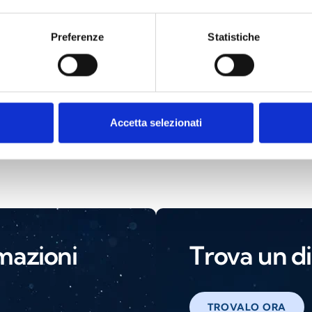
Preferenze
Statistiche
ivi serie XP95 I.S.
Segnalatori di all
ollo
Accetta selezionati
mazioni
Trova un di
TROVALO ORA