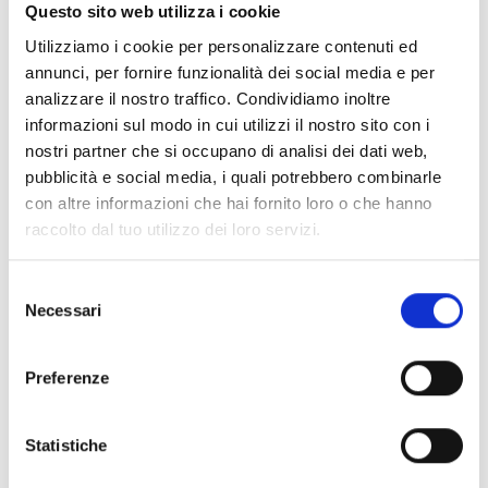
Questo sito web utilizza i cookie
Diffusori acustici da
Utilizziamo i cookie per personalizzare contenuti ed
parete Serie music
annunci, per fornire funzionalità dei social media e per
analizzare il nostro traffico. Condividiamo inoltre
informazioni sul modo in cui utilizzi il nostro sito con i
nostri partner che si occupano di analisi dei dati web,
Diffusori acustici da
pubblicità e social media, i quali potrebbero combinarle
sospensione
con altre informazioni che hai fornito loro o che hanno
raccolto dal tuo utilizzo dei loro servizi.
Diffusori acustici a
Selezione
tromba
Necessari
del
consenso
Preferenze
Proiettori sonori
Statistiche