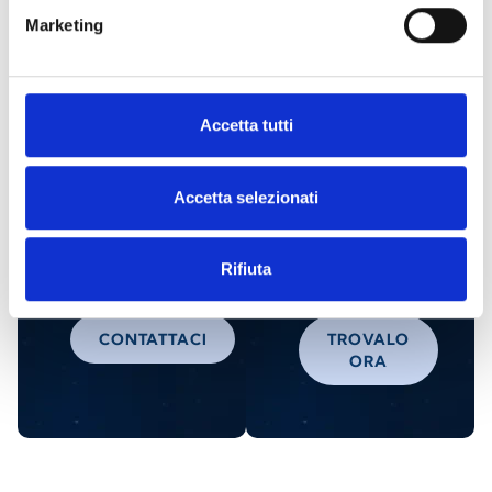
Marketing
Interessato a questo prodotto?
Accetta tutti
Richiedi
Trova un
Accetta selezionati
maggiori
distributore
informazioni
Inim
Rifiuta
CONTATTACI
TROVALO
ORA