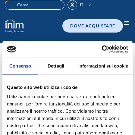
IT
menu
DOVE ACQUISTARE
Whistleblowing
Consenso
Dettagli
Informazioni sui cookie
Il whistleblowing è un processo attraverso il quale chi
lavora o collabora con un’organizzazione, pubblica o
privata, può segnalare violazioni di normative
Questo sito web utilizza i cookie
nazionali/comunitarie o comportamenti illeciti di cui è
Utilizziamo i cookie per personalizzare contenuti ed
venuto a conoscenza nell’ambito lavorativo e che
annunci, per fornire funzionalità dei social media e per
ledono l’interesse pubblico o l’integrità
analizzare il nostro traffico. Condividiamo inoltre
dell’amministrazione pubblica o dell’ente privato.
informazioni sul modo in cui utilizzi il nostro sito con i
nostri partner che si occupano di analisi dei dati web,
Tramite un canale dedicato e un gestore
pubblicità e social media, i quali potrebbero combinarle