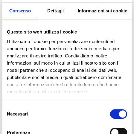
Pittogrammi targhe
Consenso
Dettagli
Informazioni sui cookie
Questo sito web utilizza i cookie
F-COM comunicatore
Utilizziamo i cookie per personalizzare contenuti ed
universale
annunci, per fornire funzionalità dei social media e per
analizzare il nostro traffico. Condividiamo inoltre
informazioni sul modo in cui utilizzi il nostro sito con i
nostri partner che si occupano di analisi dei dati web,
pubblicità e social media, i quali potrebbero combinarle
Interessato a questo prodotto?
con altre informazioni che hai fornito loro o che hanno
raccolto dal tuo utilizzo dei loro servizi.
Richiedi
Trova un
Selezione
Necessari
del
maggiori
distributore
consenso
informazioni
Inim
Preferenze