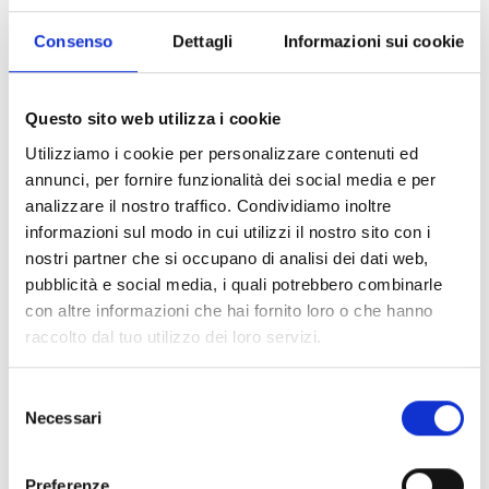
Alimentatore BPS
Consenso
Dettagli
Informazioni sui cookie
Questo sito web utilizza i cookie
Moduli di alimentazione
Utilizziamo i cookie per personalizzare contenuti ed
IPS
annunci, per fornire funzionalità dei social media e per
analizzare il nostro traffico. Condividiamo inoltre
informazioni sul modo in cui utilizzi il nostro sito con i
nostri partner che si occupano di analisi dei dati web,
pubblicità e social media, i quali potrebbero combinarle
Interessato a questo prodotto?
con altre informazioni che hai fornito loro o che hanno
raccolto dal tuo utilizzo dei loro servizi.
Richiedi
Trova un
Selezione
Necessari
del
maggiori
distributore
consenso
informazioni
Inim
Preferenze