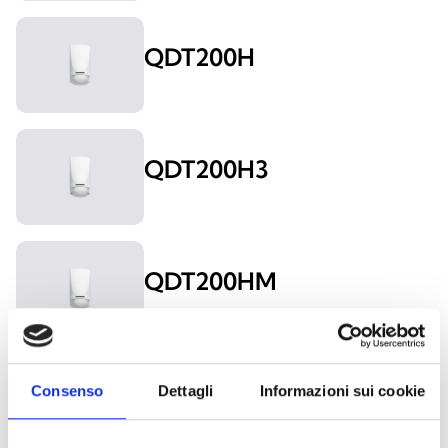
QDT200H
QDT200H3
QDT200HM
Air2-QDT600W
Consenso
Dettagli
Informazioni sui cookie