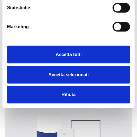
ORA
Statistiche
Marketing
ESPLORA LE ALTRE
Accetta tutti
CATEGORIE
Accetta selezionati
Rifiuta