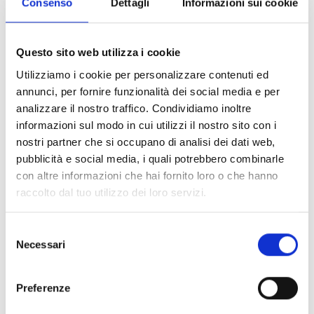
Consenso
Dettagli
Informazioni sui cookie
SmartLink Advanced
Questo sito web utilizza i cookie
Utilizziamo i cookie per personalizzare contenuti ed
annunci, per fornire funzionalità dei social media e per
analizzare il nostro traffico. Condividiamo inoltre
informazioni sul modo in cui utilizzi il nostro sito con i
nostri partner che si occupano di analisi dei dati web,
Interessato a questo prodotto?
pubblicità e social media, i quali potrebbero combinarle
con altre informazioni che hai fornito loro o che hanno
raccolto dal tuo utilizzo dei loro servizi.
Richiedi
Trova un
maggiori
distributore
Selezione
Necessari
del
informazioni
Inim
consenso
Preferenze
CONTATTACI
TROVALO