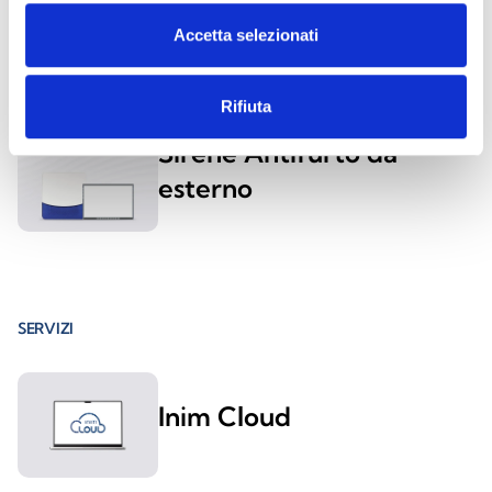
Sirene Antifurto da
Accetta selezionati
Interno
Rifiuta
Sirene Antifurto da
esterno
SERVIZI
Inim Cloud