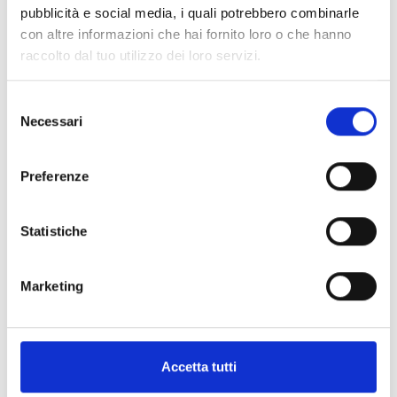
pubblicità e social media, i quali potrebbero combinarle
nBy/S
con altre informazioni che hai fornito loro o che hanno
raccolto dal tuo utilizzo dei loro servizi.
Selezione
Necessari
del
nKey nBoss nCard
consenso
Preferenze
Radiocomandi Air2
Statistiche
Marketing
SIRENE ANTIFURTO
Accetta tutti