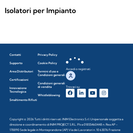
Isolatori per Impianto
Contatti
Privacy Policy
Supporto
Cookie Policy
Accedi o registrati
Area Distributori
Termini d'uso e
Condizioni generali
Certificazioni
Condizioni generali
di vendita
Trovaci su:
Innovazione
Tecnologica
Whistleblowing
Smaltimento Rifiuti
Copyright © 2026 Tutti i diritti riservati. INIM Electronics S.r.l. Unipersonale soggetta a
direzione e coordinamento di INIM PROJECT S.R.L. P.Iva 01855460448 n. Rea AP –
178890 Sede legale in Monteprandone (AP) Via dei Lavoratori n. 10 63076 Frazione