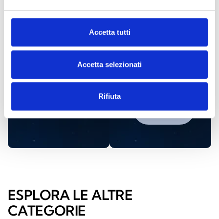
Accetta tutti
Richiedi
Trova un
maggiori
distributore
Accetta selezionati
informazioni
Inim
Rifiuta
CONTATTACI
TROVALO
ORA
ESPLORA LE ALTRE
CATEGORIE