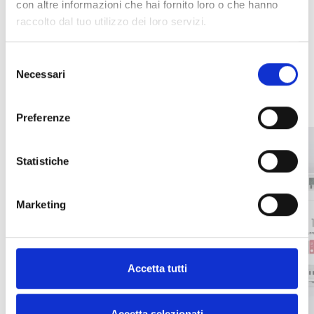
con altre informazioni che hai fornito loro o che hanno
raccolto dal tuo utilizzo dei loro servizi.
Selezione
ULTIME NOTIZIE
Necessari
del
consenso
Preferenze
Statistiche
Marketing
Accetta tutti
Accetta selezionati