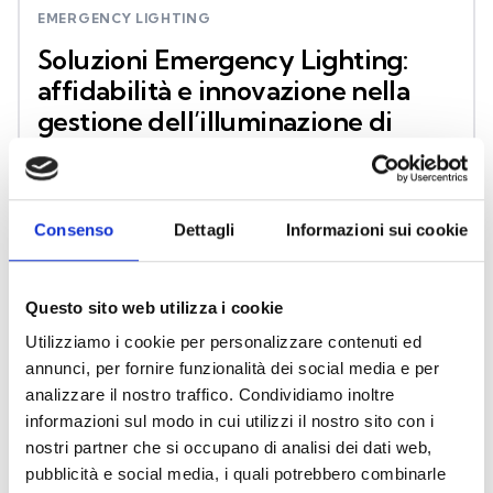
EMERGENCY LIGHTING
Soluzioni Emergency Lighting:
affidabilità e innovazione nella
gestione dell’illuminazione di
emergenza
Sistemi centralizzati e autonomi, progettati per
Consenso
Dettagli
Informazioni sui cookie
integrarsi in modo naturale con le soluzioni di
sicurezza Fire & Safety e Security & Comfort, per
garantire una protezione completa, continua e
Questo sito web utilizza i cookie
coordinata.
Utilizziamo i cookie per personalizzare contenuti ed
annunci, per fornire funzionalità dei social media e per
analizzare il nostro traffico. Condividiamo inoltre
SCOPRI DI PIÙ
informazioni sul modo in cui utilizzi il nostro sito con i
nostri partner che si occupano di analisi dei dati web,
pubblicità e social media, i quali potrebbero combinarle