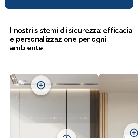
I nostri sistemi di sicurezza: efficacia
e personalizzazione per ogni
ambiente
add_circle
add_circl