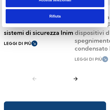
Protezione avanzata in
AI100DIN: l
Rifiuta
ambito nucleare con i
interfaccia 
sistemi di sicurezza Inim
dispositivi d
spegnimento
LEGGI DI PIÙ
south_east
condensato 
LEGGI DI PIÙ
south_east
arrow_back
arrow_forward