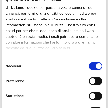
Utilizziamo i cookie per personalizzare contenuti ed
ID 14381
annunci, per fornire funzionalità dei social media e per
Industrializzazione SOL e Doppio Led
analizzare il nostro traffico. Condividiamo inoltre
informazioni sul modo in cui utilizzi il nostro sito con i
nostri partner che si occupano di analisi dei dati web,
ID 15355
pubblicità e social media, i quali potrebbero combinarle
Smart Box
con altre informazioni che hai fornito loro o che hanno
raccolto dal tuo utilizzo dei loro servizi.
ID 17242
Smart Box 2
Selezione
Necessari
del
ID 19295
consenso
Smart Box Retail
Preferenze
ID 58352
Statistiche
Transizione digitale ed ecologica