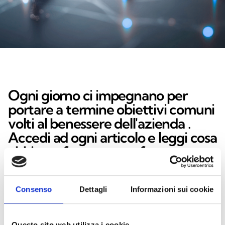
Ogni giorno ci impegnano per
portare a termine obiettivi comuni
volti al benessere dell'azienda .
Accedi ad ogni articolo e leggi cosa
abbiamo fatto, e cosa faremo.
Consenso
Dettagli
Informazioni sui cookie
ID 17365
Nuovi investimenti per l'ottimizzazione della
qualità e della logistica
Questo sito web utilizza i cookie