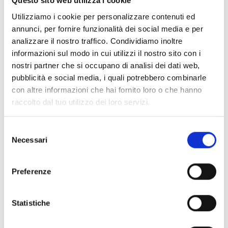
Questo sito web utilizza i cookie
Utilizziamo i cookie per personalizzare contenuti ed
annunci, per fornire funzionalità dei social media e per
Interessato a questo prodotto?
analizzare il nostro traffico. Condividiamo inoltre
informazioni sul modo in cui utilizzi il nostro sito con i
nostri partner che si occupano di analisi dei dati web,
Richiedi
Trova un
pubblicità e social media, i quali potrebbero combinarle
con altre informazioni che hai fornito loro o che hanno
maggiori
distributore
raccolto dal tuo utilizzo dei loro servizi.
informazioni
Inim
Selezione
Necessari
del
CONTATTACI
TROVALO
consenso
ORA
Preferenze
Statistiche