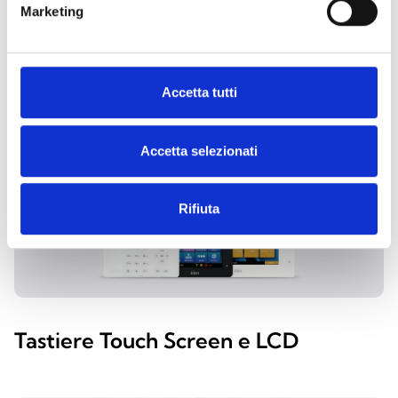
Marketing
ESPLORA LE ALTRE
CATEGORIE
Accetta tutti
Accetta selezionati
Rifiuta
Tastiere Touch Screen e LCD