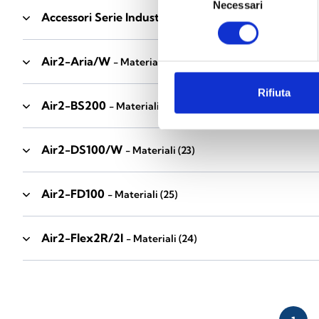
Necessari
del
Accessori Serie Industrial
- Materiali
(17)
consenso
Air2-Aria/W
- Materiali
(23)
Rifiuta
Air2-BS200
- Materiali
(34)
Air2-DS100/W
- Materiali
(23)
Air2-FD100
- Materiali
(25)
Air2-Flex2R/2I
- Materiali
(24)