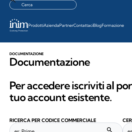
Prodotti
Azienda
Partner
Contattaci
Blog
Formazione
DOCUMENTAZIONE
Documentazione
Per accedere iscriviti al po
tuo account esistente.
RICERCA PER CODICE COMMERCIALE
CER
search