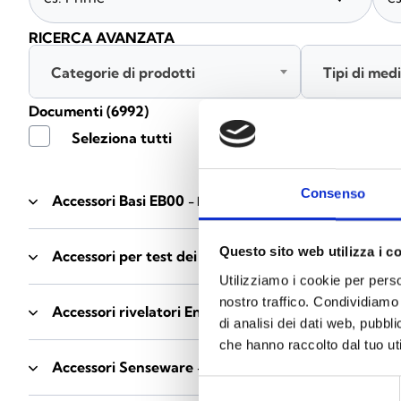
RICERCA AVANZATA
Categorie di prodotti
Tipi di med
Documenti
(6992)
Seleziona tutti
Consenso
Accessori Basi EB00
- Materiali
(47)
Questo sito web utilizza i c
Accessori per test dei rivelatori
- Materiali
(6)
Utilizziamo i cookie per perso
nostro traffico. Condividiamo 
Accessori rivelatori Enea
- Materiali
(35)
di analisi dei dati web, pubbl
che hanno raccolto dal tuo uti
Accessori Senseware
- Materiali
(2)
Selezione