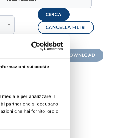
CERCA
CANCELLA FILTRI
lock
 con icona
DOWNLOAD
Informazioni sui cookie
l media e per analizzare il
ostri partner che si occupano
azioni che hai fornito loro o