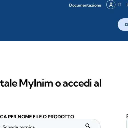
IT
Documentazione
D
rtale MyInim o accedi al
CA PER NOME FILE O PRODOTTO
search