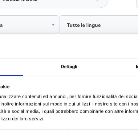
ia
Tutte le lingue
Accedi, prima di scaricare i contenuti
Dettagli
ookie
nalizzare contenuti ed annunci, per fornire funzionalità dei socia
inoltre informazioni sul modo in cui utilizzi il nostro sito con i n
icità e social media, i quali potrebbero combinarle con altre inform
lizzo dei loro servizi.