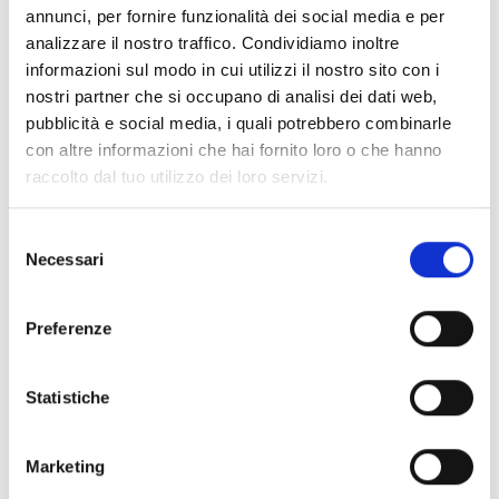
versions
annunci, per fornire funzionalità dei social media e per
analizzare il nostro traffico. Condividiamo inoltre
informazioni sul modo in cui utilizzi il nostro sito con i
nostri partner che si occupano di analisi dei dati web,
pubblicità e social media, i quali potrebbero combinarle
con altre informazioni che hai fornito loro o che hanno
ALPU1000
raccolto dal tuo utilizzo dei loro servizi.
Argus hand-held programmer
Selezione
Necessari
del
consenso
Preferenze
Statistiche
OTHER SIMILAR PRODUCTS
Marketing