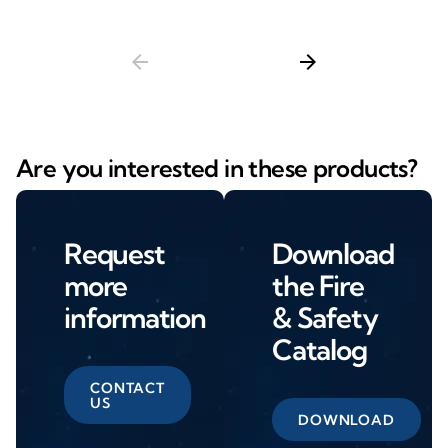
arrow_back
arrow_forward
Are you interested in these products?
Request
Download
more
the Fire
information
& Safety
Catalog
CONTACT
US
DOWNLOAD