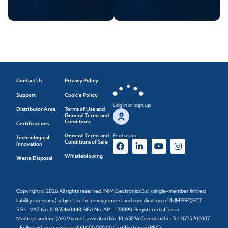
Contact Us
Privacy Policy
Support
Cookie Policy
Log in or sign up
Distributor Area
Terms of Use and
General Terms and
Conditions
Certifications
General Terms and
Find us on:
Technological
Conditions of Sale
Innovation
Whistleblowing
Waste Disposal
Copyright © 2026 All rights reserved. INIM Electronics S.r.l. (single-member limited
liability company) subject to the management and coordination of INIM PROJECT
S.R.L. VAT No. 01855460448, REA No. AP – 178890. Registered office in
Monteprandone (AP) Via dei Lavoratori No. 10, 63076 Centobuchi - Tel. 0735 705007
- Fully paid-in share capital: €1,000,000.00 Certified email (PEC):