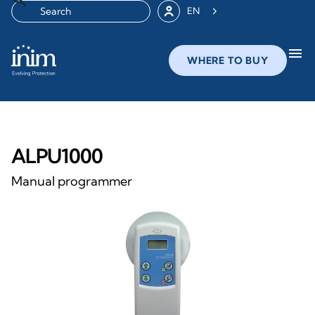
EN
menu
WHERE TO BUY
ALPU1000
Manual programmer