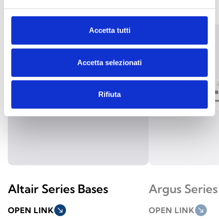
Accetta tutti
Accetta selezionati
Rifiuta
Altair Series Bases
Argus Series
OPEN LINK
south_east
OPEN LINK
south_east