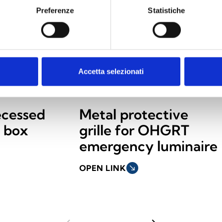
Preferenze
Statistiche
Accetta selezionati
cessed
Metal protective
 box
grille for OHGRT
emergency luminaire
OPEN LINK
south_east