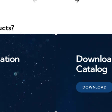
arrow_back
arrow_forward
ucts?
ation
Download
Catalog
DOWNLOAD