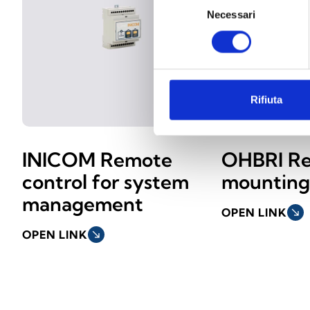
Necessari
del
consenso
Rifiuta
INICOM Remote
OHBRI Re
control for system
mounting
management
OPEN LINK
south_east
OPEN LINK
south_east