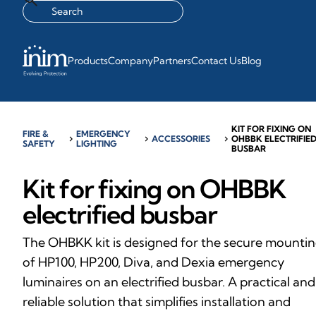
Products
Company
Partners
Contact Us
Blog
KIT FOR FIXING ON
FIRE &
EMERGENCY
chevron_right
chevron_right
ACCESSORIES
chevron_right
OHBBK ELECTRIFIE
SAFETY
LIGHTING
BUSBAR
Kit for fixing on OHBBK
electrified busbar
The OHBKK kit is designed for the secure mounti
of HP100, HP200, Diva, and Dexia emergency
luminaires on an electrified busbar. A practical and
reliable solution that simplifies installation and