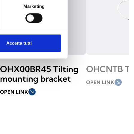
Marketing
Accetta tutti
OHX00BR45 Tilting
OHCNTB Tes
mounting bracket
OPEN LINK
south_east
OPEN LINK
south_east