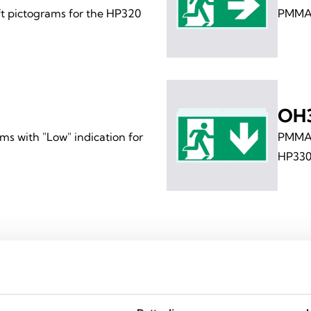
ft pictograms for the HP320
PMMA p
OH
s with "Low" indication for
PMMA p
HP33
DOCUMENTATION