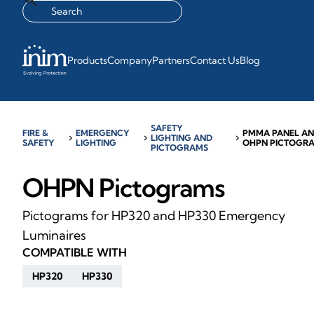
Products
Company
Partners
Contact Us
Blog
SAFETY
FIRE &
EMERGENCY
PMMA PANEL A
chevron_right
chevron_right
LIGHTING AND
chevron_right
SAFETY
LIGHTING
OHPN PICTOGR
PICTOGRAMS
OHPN Pictograms
Pictograms for HP320 and HP330 Emergency
Luminaires
COMPATIBLE WITH
HP320
HP330