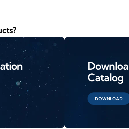
ucts?
ation
Download
Catalog
DOWNLOAD