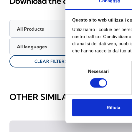
Download the documentation
Consenso
Questo sito web utilizza i c
Materials
(4)
All Products
Utilizziamo i cookie per perso
Please log in bef
nostro traffico. Condividiamo 
di analisi dei dati web, pubbl
All languages
lock
keyboard_arrow_down
Techn
che hanno raccolto dal tuo uti
CLEAR FILTERS
Selezione
Necessari
del
consenso
OTHER SIMILAR PRODUCTS
Rifiuta