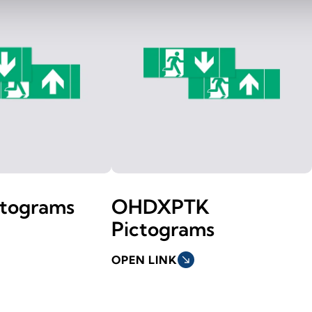
tograms
OHDXPTK
Pictograms
OPEN LINK
south_east