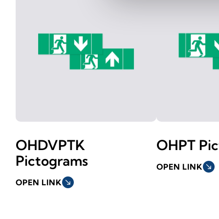
OHDVPTK
OHPT Pic
Pictograms
OPEN LINK
south_east
OPEN LINK
south_east