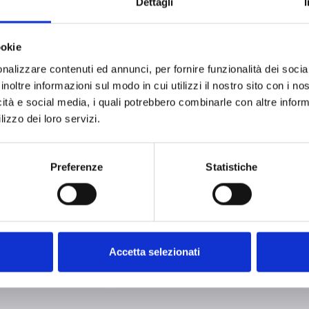
Dettagli
ookie
nalizzare contenuti ed annunci, per fornire funzionalità dei socia
lock
ore downloading content marked with the icon
inoltre informazioni sul modo in cui utilizzi il nostro sito con i n
icità e social media, i quali potrebbero combinarle con altre inform
ical Data Sheet
- Materials (4)
lizzo dei loro servizi.
Preferenze
Statistiche
Accetta selezionati