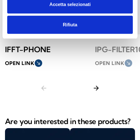
Accetta selezionati
Rifiuta
IFFT-PHONE
IPG-FILTER1
OPEN LINK
south_east
OPEN LINK
south_east
arrow_back
arrow_forward
Are you interested in these products?