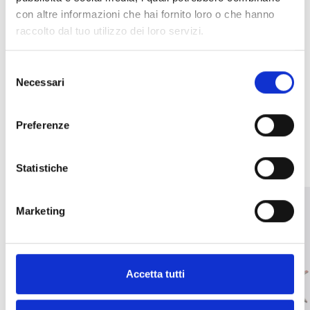
con altre informazioni che hai fornito loro o che hanno
Booster cooling fan for cabinets
raccolto dal tuo utilizzo dei loro servizi.
Selezione
Necessari
del
consenso
OTHER SIMILAR PRODUCTS
Preferenze
Statistiche
Marketing
Accetta tutti