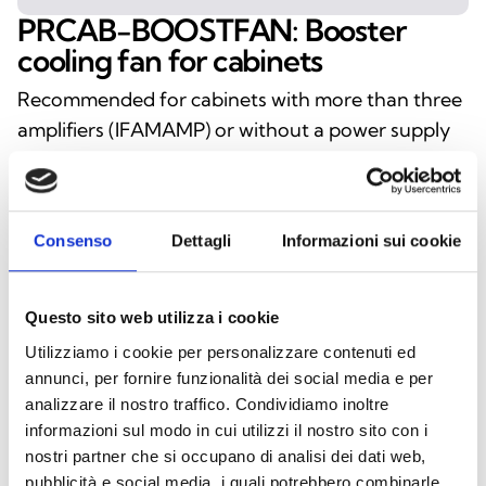
PRCAB-BOOSTFAN: Booster
cooling fan for cabinets
Recommended for cabinets with more than three
amplifiers (IFAMAMP) or without a power supply
(IFAMPSU). Compatible only with Previdia Ultra
series control panels (UltraVox, Ultra216, Vox).
Consenso
Dettagli
Informazioni sui cookie
This product is available in the following
Questo sito web utilizza i cookie
versions
Utilizziamo i cookie per personalizzare contenuti ed
annunci, per fornire funzionalità dei social media e per
analizzare il nostro traffico. Condividiamo inoltre
informazioni sul modo in cui utilizzi il nostro sito con i
nostri partner che si occupano di analisi dei dati web,
PRCAB-BOOSTFAN
pubblicità e social media, i quali potrebbero combinarle