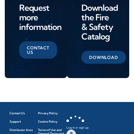
Request
Download
more
the Fire
information
& Safety
Catalog
CONTACT
US
DOWNLOAD
Contact Us
Privacy Policy
Support
Cookie Policy
Log in or sign up
Distributor Area
Terms of Use and
General Terms and