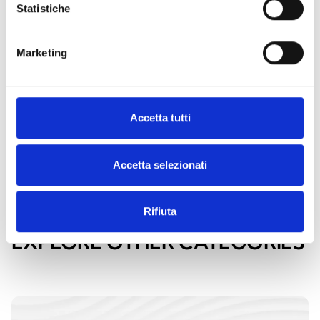
Request
Find an
Statistiche
more
Inim
information
distributor
Marketing
CONTACT
FIND IT
Accetta tutti
US
NOW
Accetta selezionati
Rifiuta
EXPLORE OTHER CATEGORIES