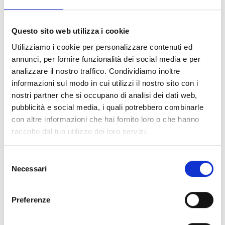
Explore all products
Questo sito web utilizza i cookie
Utilizziamo i cookie per personalizzare contenuti ed
BDX Optical barriers
annunci, per fornire funzionalità dei social media e per
analizzare il nostro traffico. Condividiamo inoltre
informazioni sul modo in cui utilizzi il nostro sito con i
nostri partner che si occupano di analisi dei dati web,
pubblicità e social media, i quali potrebbero combinarle
QDT900
con altre informazioni che hai fornito loro o che hanno
raccolto dal tuo utilizzo dei loro servizi.
Selezione
Necessari
del
consenso
Are you interested in this product?
Preferenze