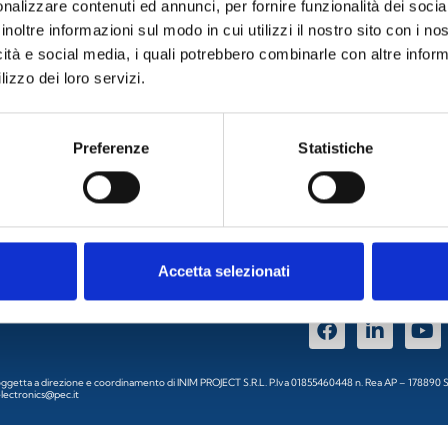
nalizzare contenuti ed annunci, per fornire funzionalità dei socia
inoltre informazioni sul modo in cui utilizzi il nostro sito con i n
icità e social media, i quali potrebbero combinarle con altre inform
lizzo dei loro servizi.
SCARICA LA BROCHURE
Preferenze
Statistiche
Accedi o registrati
Accetta selezionati
Trovaci su:
nale soggetta a direzione e coordinamento di INIM PROJECT S.R.L. P.Iva 01855460448 n. Rea AP – 17889
electronics@pec.it