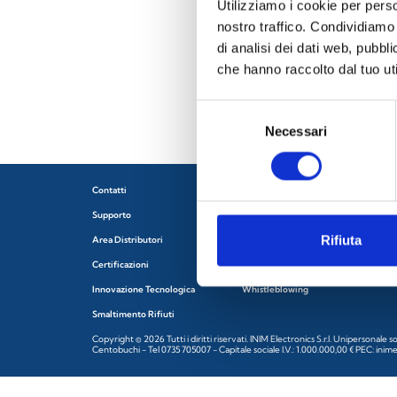
Utilizziamo i cookie per perso
nostro traffico. Condividiamo 
di analisi dei dati web, pubbl
che hanno raccolto dal tuo uti
Selezione
Necessari
del
consenso
Contatti
Privacy Policy
Supporto
Cookie Policy
Rifiuta
Area Distributori
Termini d'uso e Condizioni generali
Certificazioni
Condizioni generali di vendita
Innovazione Tecnologica
Whistleblowing
Smaltimento Rifiuti
Copyright © 2026 Tutti i diritti riservati. INIM Electronics S.r.l. Uniperso
Centobuchi - Tel 0735 705007 - Capitale sociale I.V.: 1.000.000,00 € PEC: inim