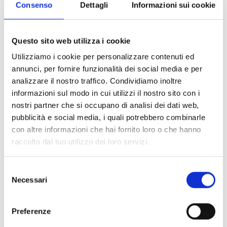
Consenso
Dettagli
Informazioni sui cookie
Áreas de aplicação
Questo sito web utilizza i cookie
A integração do sistema de rádio alarga o âmbito de
Utilizziamo i cookie per personalizzare contenuti ed
utilização da plataforma PrimeX. Uma única
annunci, per fornire funzionalità dei social media e per
plataforma permite gerir diferentes cenários,
analizzare il nostro traffico. Condividiamo inoltre
mantendo a coerência a nível de conceção e de
informazioni sul modo in cui utilizzi il nostro sito con i
funcionamento.
nostri partner che si occupano di analisi dei dati web,
pubblicità e social media, i quali potrebbero combinarle
con altre informazioni che hai fornito loro o che hanno
Residencial
raccolto dal tuo utilizzo dei loro servizi.
Pequeno setor terciário
Selezione
Necessari
del
Escritórios e estabelecimentos comerciais
consenso
Preferenze