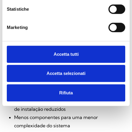
Statistiche
Marketing
Accetta tutti
Vantagens para o instalador
Accetta selezionati
A integração do módulo de rádio Air2-BS200X traz
benefícios concretos:
Rifiuta
Módulo de rádio já integrado que garante tempos
de instalação reduzidos
Menos componentes para uma menor
complexidade do sistema