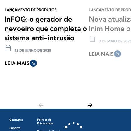
LANÇAMENTO DE PRODUTOS
LANÇAMENTO DE PRO
InFOG: o gerador de
Nova atualiz
nevoeiro que completa o
Inim Home o
sistema anti-intrusão
calendar_today
7 DE MAIO DE 202
calendar_today
13 DE JUNHO DE 2025
LEIA MAIS
south_east
LEIA MAIS
south_east
arrow_back
arrow_forward
Contactos
Política de
Privacidade
Suporte