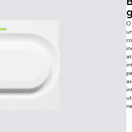
g
O 
um
co
in
at
in
pa
as
in
ut
ne