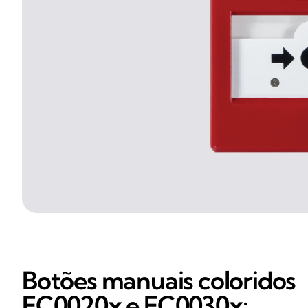
Botões manuais coloridos
EC0020x e EC0030x: