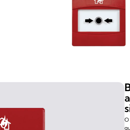
B
a
s
O 
qu