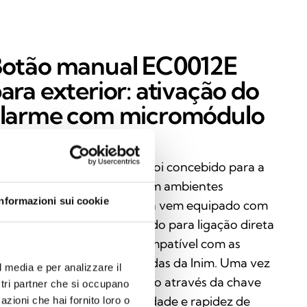
otão manual EC0012E
ara exterior: ativação do
larme com micromódulo
ntegrado
botão de alarme EC0012E foi concebido para a
ivação manual do alarme em ambientes
Informazioni sui cookie
teriores. Robusto e fiável, já vem equipado com
 micromódulo pré-montado para ligação direta
 circuito e é totalmente compatível com as
ntrais analógicas direcionadas da Inim. Uma vez
l media e per analizzare il
ivado, pode ser reinicializado através da chave
ostri partner che si occupano
rnecida, garantindo praticidade e rapidez de
azioni che hai fornito loro o