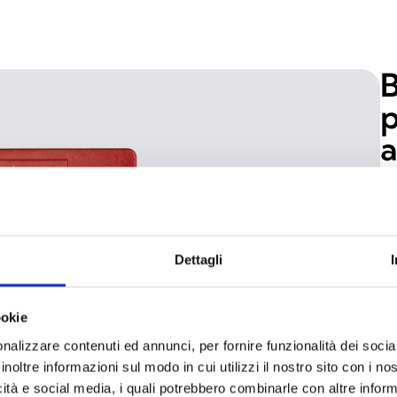
B
p
a
i
O 
at
Dettagli
ex
um
ao
ookie
ce
nalizzare contenuti ed annunci, per fornire funzionalità dei socia
at
inoltre informazioni sul modo in cui utilizzi il nostro sito con i n
fo
icità e social media, i quali potrebbero combinarle con altre inform