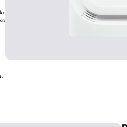
do
lso
s,