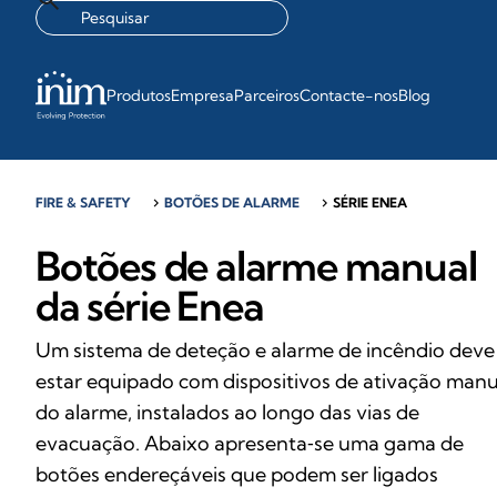
Produtos
Empresa
Parceiros
Contacte-nos
Blog
FIRE & SAFETY
chevron_right
BOTÕES DE ALARME
chevron_right
SÉRIE ENEA
Botões de alarme manual
da série Enea
Um sistema de deteção e alarme de incêndio deve
estar equipado com dispositivos de ativação manu
do alarme, instalados ao longo das vias de
evacuação. Abaixo apresenta‑se uma gama de
botões endereçáveis que podem ser ligados