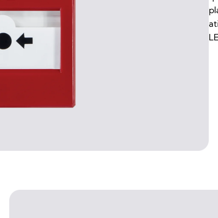
pl
at
LE