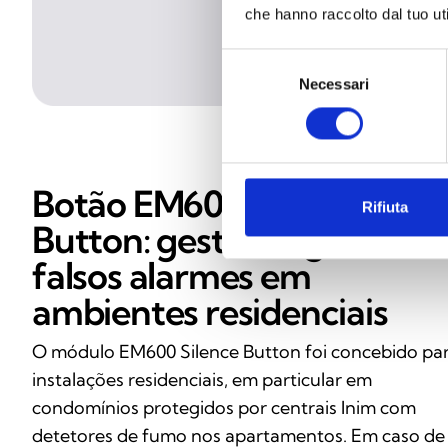
che hanno raccolto dal tuo uti
Selezione
Necessari
del
consenso
Botão EM600 Silence
Rifiuta
Button: gestão segura de
falsos alarmes em
ambientes residenciais
O módulo EM600 Silence Button foi concebido pa
instalações residenciais, em particular em
condomínios protegidos por centrais Inim com
detetores de fumo nos apartamentos. Em caso de